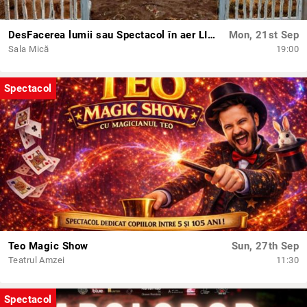
DesFacerea lumii sau Spectacol în aer LIBER
Mon, 21st Sep
Sala Mică
19:00
Spectacol
Teo Magic Show
Sun, 27th Sep
Teatrul Amzei
11:30
Spectacol