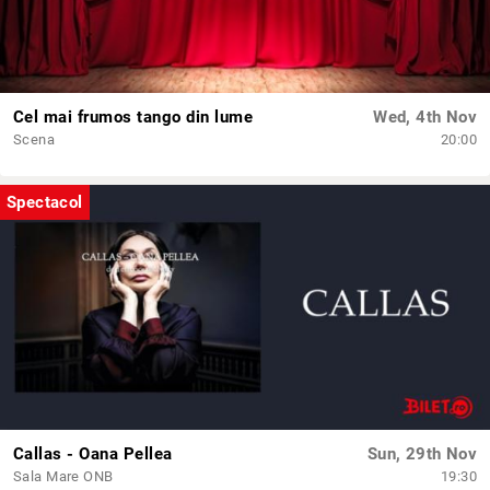
Cel mai frumos tango din lume
Wed, 4th Nov
Scena
20:00
Spectacol
Callas - Oana Pellea
Sun, 29th Nov
Sala Mare ONB
19:30