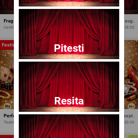
Fragmente dintr-un atelier – (regia Bogdan Mureșanu) – AG
Dum, 30 aug.
Centrul Internațional de Artă Contemporană - Baia Turcească Iași
18:00
Pitesti
Festival
Resita
Perfect Necăsătoriți
Mar, 15 sept.
Teatrul Amzei
20:30