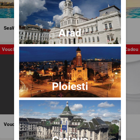
SeaWave Film & Arts Festival editia IV
Arad
Voucher
Cadou
Ploiesti
Voucher BILET.ro
Craiova