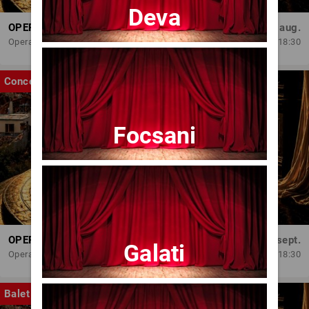
Deva
OPERA BRAȘOV ESTIVAL – ARMONII DE VARĂ - CVINTETUL VOCAL ANATOLY - CONCERT
Dum, 30 aug.
Opera Brasov
18:30
Concert
Focsani
OPERA BRAȘOV ESTIVAL – SEARĂ DE OPERĂ – CONCERT EXTRAORDINAR
Sâm, 5 sept.
Galati
Opera Brasov
18:30
Balet