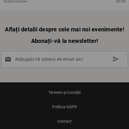
Teatrul Amzei
20:00
Aflați detalii despre cele mai noi evenimente!
Abonați-vă la newsletter!
send
mail
Adăugați-vă adresa de email aici
Termeni și Condiții
Politica GDPR
Contact