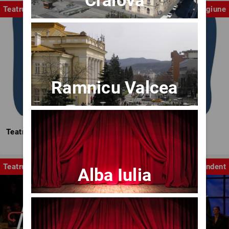
Teatrul Mic
Stagiune
Ramnicu Valcea
Teatrul Mic - Stagiunea 2025-2026
Teatru
Independent
Alba Iulia