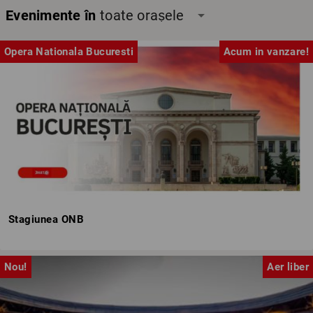
Evenimente în
toate orașele
arrow_drop_down
Opera Nationala Bucuresti
Acum in vanzare!
Stagiunea ONB
Nou!
Aer liber