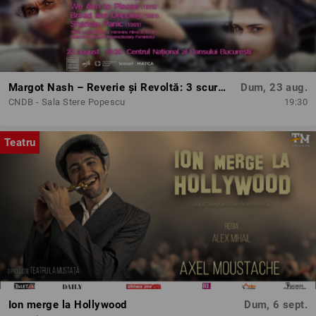
Margot Nash – Reverie și Revoltă: 3 scurtmetraje feminist-avangardiste
Dum, 23 aug.
CNDB - Sala Stere Popescu
19:30
Teatru
Ion merge la Hollywood
Dum, 6 sept.