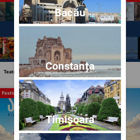
Bacău
Constanța
Teatrul Bulandra
Festival
Timișoara