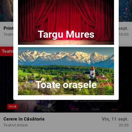
Printesele fermecate
Dum, 13 sept.
Targu Mures
Teatrul Amzei
10:00
Teatru
Toate orașele
Cerere în Căsătorie
Vin, 11 sept.
Teatrul Amzei
20:30