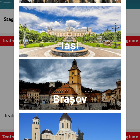
Stagiunea Estivală a Artelor Spectacolului
Teatru
Stagiune
Iași
Brașov
Teatrul Nottara
Teatru
Stagiune