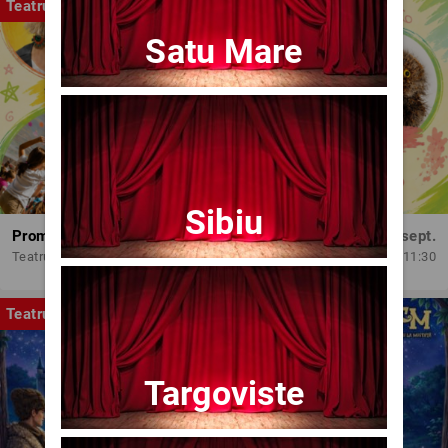
Teatru
Satu Mare
Sibiu
Promit să mă joc!
Dum, 13 sept.
Teatrul Amzei
11:30
Teatru
Targoviste