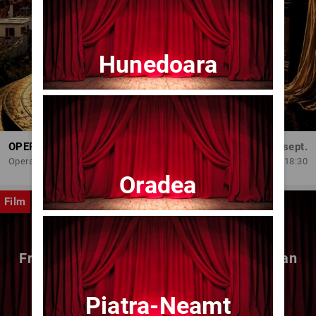
Hunedoara
OPERA BRAȘOV ESTIVAL – DANCING SUMMER - SPECTACOL DE BALET
Dum, 6 sept.
Opera Brasov
18:30
Oradea
Film
Fragmente dintr-un atelier – (regia Bogdan
Mureșanu) – AG
Piatra-Neamt