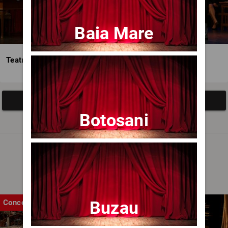
Baia Mare
Teatrul Avangardia
Afisați mai multe evenimente
Botosani
Noutăți
Buzau
Concert