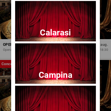
Calarasi
OPERA BRAȘOV ESTIVAL – ROMANCE & CINEMA - CONCERT
Sâm, 29 aug.
Opera Brasov
18:30
Concert
Campina