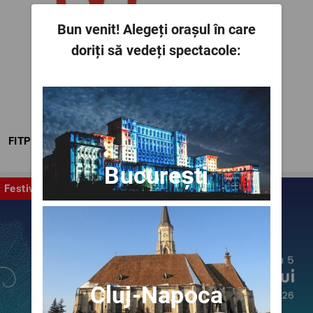
Bun venit!
Alegeți orașul în care
doriți să vedeți spectacole:
FITPTI
București
Festival
Cluj-Napoca