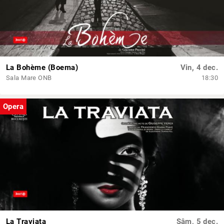
La Bohème (Boema)
Vin, 4 dec.
Sala Mare ONB
18:30
Opera
La Traviata
Sâm, 5 dec.