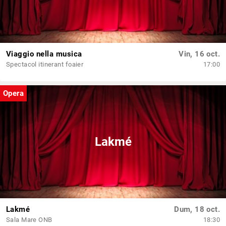
Viaggio nella musica
Vin, 16 oct.
Spectacol itinerant foaier
17:00
Opera
Lakmé
Lakmé
Dum, 18 oct.
Sala Mare ONB
18:30