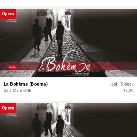
Opera
La Bohème (Boema)
Joi, 3 dec.
Sala Mare ONB
18:30
Opera