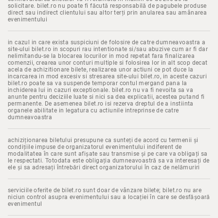
solicitare. bilet.ro nu poate fi făcută responsabilă de pagubele produse
direct sau indirect clientului sau altor terți prin anularea sau amânarea
evenimentului
in cazul in care exista suspiciuni de folosire de catre dumneavoastra a
site-ului bilet.ro in scopuri rau intentionate si/sau abuzive cum ar fi dar
nelimitandu-se la blocarea locurilor in mod repetat fara finalizarea
comenzii, crearea unor conturi multiple si folosirea lor in alt scop decat
acela de achizitionare bilete, realizarea unor actiuni ce pot duce la
incarcarea in mod excesiv si stresarea site-ului bilet.ro, in aceste cazuri
bilet.ro poate sa va suspende temporar contul mergand pana la
inchiderea lui in cazuri exceptionale. bilet.ro nu va fi nevoita sa va
anunte pentru deciziile luate si nici sa dea explicatii, acestea putand fi
permanente. De asemenea bilet.ro isi rezerva dreptul de a instiinta
organele abilitate in legatura cu actiunile intreprinse de catre
dumneavoastra
achiziționarea biletului presupune ca sunteți de acord cu termenii și
condițiile impuse de organizatorul evenimentului indiferent de
modalitatea în care sunt afișate sau transmise și pe care va obligați sa
le respectati. Totodata este obligația dumneavoastră sa va interesați de
ele și sa adresați întrebări direct organizatorului în caz de nelămuriri
serviciile oferite de bilet.ro sunt doar de vânzare bilete; bilet.ro nu are
niciun control asupra evenimentului sau a locației în care se desfășoară
evenimentul