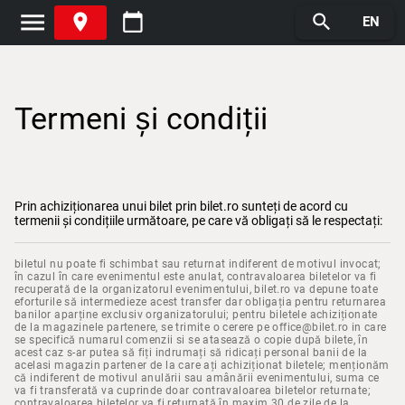
menu
place
calendar_today
search
EN
Termeni și condiții
Prin achiziționarea unui bilet prin bilet.ro sunteți de acord cu
termenii și condițiile următoare, pe care vă obligați să le respectați:
biletul nu poate fi schimbat sau returnat indiferent de motivul invocat;
în cazul în care evenimentul este anulat, contravaloarea biletelor va fi
recuperată de la organizatorul evenimentului, bilet.ro va depune toate
eforturile să intermedieze acest transfer dar obligația pentru returnarea
banilor aparține exclusiv organizatorului; pentru biletele achiziționate
de la magazinele partenere, se trimite o cerere pe office@bilet.ro in care
se specifică numarul comenzii si se atasează o copie după bilete, în
acest caz s-ar putea să fiți indrumați să ridicați personal banii de la
acelasi magazin partener de la care ați achiziționat biletele; menționăm
că indiferent de motivul anulării sau amânării evenimentului, suma ce
va fi transferată va cuprinde doar contravaloarea biletelor returnate;
contravaloarea biletelor va fi returnată în maxim 30 de zile de la