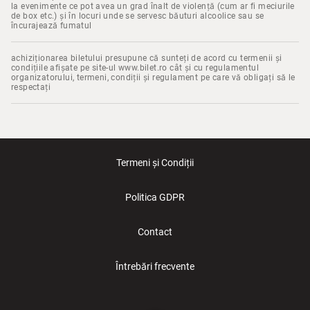
la evenimente ce pot avea un grad înalt de violență (cum ar fi meciurile
de box etc.) și în locuri unde se servesc băuturi alcoolice sau se
încurajează fumatul
achiziționarea biletului presupune că sunteți de acord cu termenii și
condițiile afișate pe site-ul www.bilet.ro cât și cu regulamentul
organizatorului, termeni, condiții și regulament pe care vă obligați să le
respectați
Termeni și Condiții
Politica GDPR
Contact
Întrebări frecvente