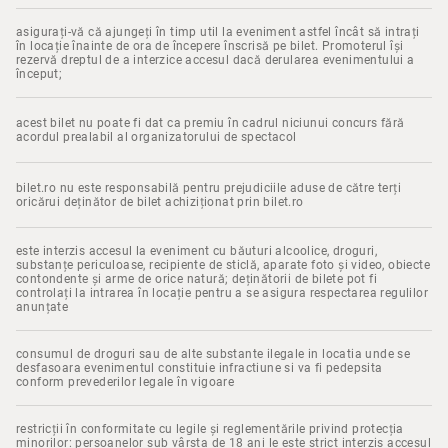
asigurați-vă că ajungeți în timp util la eveniment astfel încât să intrați
în locație înainte de ora de începere înscrisă pe bilet. Promoterul își
rezervă dreptul de a interzice accesul dacă derularea evenimentului a
început;
acest bilet nu poate fi dat ca premiu în cadrul niciunui concurs fără
acordul prealabil al organizatorului de spectacol
bilet.ro nu este responsabilă pentru prejudiciile aduse de către terți
oricărui deținător de bilet achiziționat prin bilet.ro
este interzis accesul la eveniment cu băuturi alcoolice, droguri,
substanțe periculoase, recipiente de sticlă, aparate foto și video, obiecte
contondente și arme de orice natură; deținătorii de bilete pot fi
controlați la intrarea în locație pentru a se asigura respectarea regulilor
anunțate
consumul de droguri sau de alte substante ilegale in locatia unde se
desfasoara evenimentul constituie infractiune si va fi pedepsita
conform prevederilor legale în vigoare
restricții în conformitate cu legile și reglementările privind protecția
minorilor: persoanelor sub vârsta de 18 ani le este strict interzis accesul