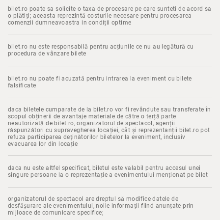
bilet.ro poate sa solicite o taxa de procesare pe care sunteti de acord sa
o plătiți; aceasta reprezintă costurile necesare pentru procesarea
comenzii dumneavoastra in condiții optime
bilet.ro nu este responsabilă pentru acțiunile ce nu au legătură cu
procedura de vânzare bilete
bilet.ro nu poate fi acuzată pentru intrarea la eveniment cu bilete
falsificate
daca biletele cumparate de la bilet.ro vor fi revândute sau transferate în
scopul obținerii de avantaje materiale de către o terță parte
neautorizată de bilet.ro, organizatorul de spectacol, agenții
răspunzători cu supravegherea locației, cât și reprezentanții bilet.ro pot
refuza participarea deținătorilor biletelor la eveniment, inclusiv
evacuarea lor din locație
daca nu este altfel specificat, biletul este valabil pentru accesul unei
singure persoane la o reprezentație a evenimentului menționat pe bilet
organizatorul de spectacol are dreptul să modifice datele de
desfășurare ale evenimentului, noile informații fiind anunțate prin
mijloace de comunicare specifice;