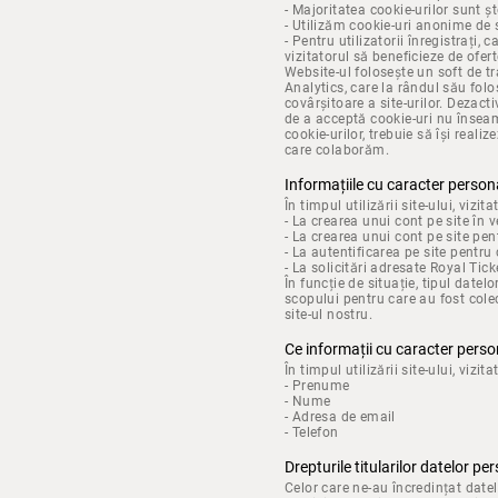
- Majoritatea cookie-urilor sunt 
- Utilizăm cookie-uri anonime de 
- Pentru utilizatorii înregistrați,
vizitatorul să beneficieze de ofert
Website-ul folosește un soft de tr
Analytics, care la rândul său folo
covârșitoare a site-urilor. Dezacti
de a acceptă cookie-uri nu înseam
cookie-urilor, trebuie să își reali
care colaborăm.
Informațiile cu caracter person
În timpul utilizării site-ului, vizit
- La crearea unui cont pe site în 
- La crearea unui cont pe site pen
- La autentificarea pe site pentru
- La solicitări adresate Royal Tic
În funcție de situație, tipul date
scopului pentru care au fost cole
site-ul nostru.
Ce informații cu caracter pers
În timpul utilizării site-ului, vizi
- Prenume
- Nume
- Adresa de email
- Telefon
Drepturile titularilor datelor pe
Celor care ne-au încredințat date