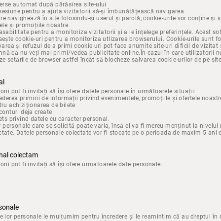
șterse automat după părăsirea site-ului
sesiune pentru a ajuta vizitatorii să-și îmbunătățească navigarea
 care navighează în site folosindu-și userul și parolă, cookie-urile vor conține și 
ele și promoțiile noastre.
asabilitate pentru a monitoriza vizitatorii și a le înțelege preferințele. Acest s
sește cookie-uri pentru a monitoriza utlizarea browserului. Cookie-urile sunt f
varea și refuzul de a primi cookie-uri pot face anumite site-uri dificil de vizitat
nă că nu veți mai primi/vedea publicitate online.În cazul în care utilizatorii n
zeze setările de browser astfel încât să blocheze salvarea cookie-urilor de pe site
al
atorii pot fi invitați să își ofere datele personale în următoarele situații:
vederea primirii de informații privind evenimentele, promoțiile și ofertele noast
tru achiziționarea de bilete
 conturi deja create
kets privind datele cu caracter personal.
lor personale care se solicită poate varia, însă el va fi mereu menținut la nivel
ctate. Datele personale colectate vor fi stocate pe o perioada de maxim 5 ani d
onal colectam
tatorii pot fi invitați să își ofere urmatoarele date personale:
rsonale
le lor personale le mulțumim pentru încredere și le reamintim că au dreptul în