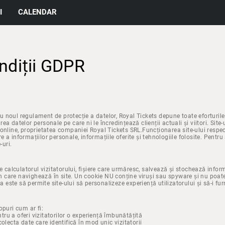
I
CALENDAR
ndiții GDPR
 noul regulament de protecție a datelor, Royal Tickets depune toate eforturile
ea datelor personale pe care ni le încredințează clienții actuali și viitori. Site
 online, proprietatea companiei Royal Tickets SRL.Funcționarea site-ului respec
 a informațiilor personale, informațiile oferite și tehnologiile folosite. Pentru
-uri.
pe calculatorul vizitatorului, fișiere care urmăresc, salvează și stochează inform
 în care navighează în site. Un cookie NU conține viruși sau spyware și nu poat
ia este să permite site-ului să personalizeze experiență utilizatorului și să-i fur
opuri cum ar fi:
ru a oferi vizitatorilor o experiență îmbunătățită
colecta date care identifică în mod unic vizitatorii