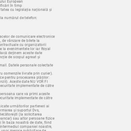
tului European
ficări în timp
tatea cu legislația națională și
 la numărul de telefon:
oacelor de comunicare electronice
 de vânzare de bilete la
ontractuale cu organizatorii
e la evenimentele lor iar Royal
r dacă deținem aceste date
cție de scopul agreat și
-mail. Datele personale colectate
u comenzile livrate prin curier).
ice pentru procesarea plăților:
enzii). Aceste date NU VOR FI
Securitate implementate de către
i persoana care va primi aceste
 securitate implementate de către
icate următorilor parteneri ai
formarea și suportul Dvs,
decătorești (la solicitarea
 bancar) sau altor persoane fizice
i în baza noastră de date, fiind
 intermediul companiei noastre,
 a unor mesaje publicitare de