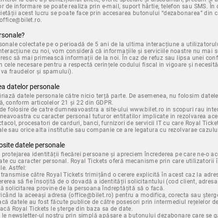
 de informare se poate realiza prin e-mail, suport hârtie, telefon sau SMS. În c
ietății acest lucru se poate face prin accesarea butonului “dezabonarea” din c
office@bilet.ro.
ersonale?
sonale colectate pe o perioadă de 5 ani de la ultima interacțiune a utilizatorulu
interacțiune cu noi, vom consideră că informațiile și serviciile noastre nu mai s
resc să mai primească informații de la noi. În caz de refuz sau lipsa unei confir
 cele necesare pentru a respectă cerințele codului fiscal in vigoare și necesită
iva fraudelor și spamului).
rea datelor personale
iriază datele personale către nicio terță parte. De asemenea, nu folosim datel
că, conform articolelor 21 și 22 din GDPR.
 de folosire de catre dumneavoastra a site-ului www.bilet.ro in scopuri rau inte
avoastra cu caracter personal tuturor entitatilor implicate in rezolvarea acest
acol, procesatori de carduri, banci, furnizori de servicii IT cu care Royal Tick
le sau orice alta institutie sau companie ce are legatura cu rezolvarae cazulu
osite datele personale
protejarea identității fiecărei persoane și apreciem încrederea pe care ne-o acor
te cu caracter personal. Royal Tickets oferă mecanisme prin care utilizatorii î
e. Astfel:
ele transmise către Royal Tickets trimițând o cerere explicită în acest caz la adre
erea să fie însoțită de o dovadă a identității solicitantului (cod client, adresa
ă solicitarea provine de la persoana îndreptățită să o facă.
oricând la aceeași adresa (office@bilet.ro) pentru a modifica, corecta sau șter
 dacă datele au fost făcute publice de către posesori prin intermediul rețelelor d
dacă Royal Tickets le șterge din baza sa de date.
e le newsletter-ul nostru prin simplă apăsare a butonului dezabonare care se 