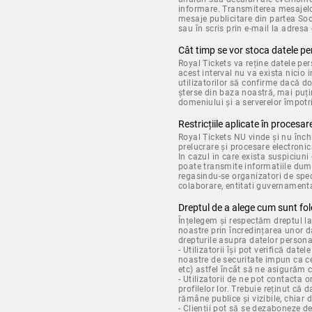
informare. Transmiterea mesajelor
mesaje publicitare din partea Soc
sau în scris prin e-mail la adresa 
Cât timp se vor stoca datele p
Royal Tickets va reține datele per
acest interval nu va exista nicio 
utilizatorilor să confirme dacă do
șterse din baza noastră, mai puțin
domeniului și a serverelor împotr
Restricțiile aplicate în procesa
Royal Tickets NU vinde și nu înch
prelucrare și procesare electroni
In cazul in care exista suspiciuni
poate transmite informatiile dumne
regasindu-se organizatori de spect
colaborare, entitati guvernamenta
Dreptul de a alege cum sunt fol
Înțelegem și respectăm dreptul la 
noastre prin încredințarea unor da
drepturile asupra datelor personal
- Utilizatorii își pot verifică dat
noastre de securitate impun ca cer
etc) astfel încât să ne asigurăm c
- Utilizatorii de ne pot contacta 
profilelor lor. Trebuie reținut că
rămâne publice și vizibile, chiar 
- Clienții pot să se dezaboneze d