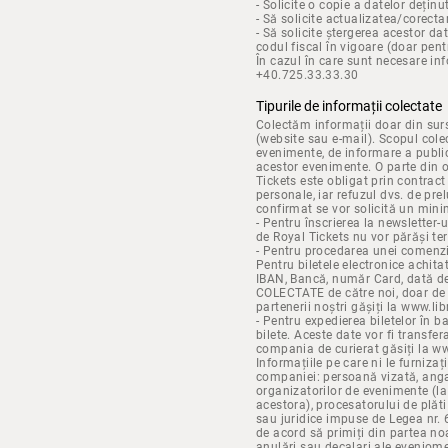
- Solicite o copie a datelor deți
- Să solicite actualizatea/corecta
- Să solicite ștergerea acestor da
codul fiscal în vigoare (doar pent
În cazul în care sunt necesare in
+40.725.33.33.30
Tipurile de informații colectate
Colectăm informații doar din surs
(website sau e-mail). Scopul cole
evenimente, de informare a public
acestor evenimente. O parte din or
Tickets este obligat prin contrac
personale, iar refuzul dvs. de pr
confirmat se vor solicită un mini
- Pentru înscrierea la newsletter-
de Royal Tickets nu vor părăși ter
- Pentru procedarea unei comenzi d
Pentru biletele electronice achitat
IBAN, Bancă, număr Card, dată de 
COLECTATE de către noi, doar de p
partenerii noștri gășiți la www.li
- Pentru expedierea biletelor în b
bilete. Aceste date vor fi transfe
compania de curierat găsiți la ww
Informațiile pe care ni le furniz
companiei: persoană vizată, angaja
organizatorilor de evenimente (la c
acestora), procesatorului de plăti
sau juridice impuse de Legea nr. 
de acord să primiți din partea no
anulări sau decalari ale eveniomen