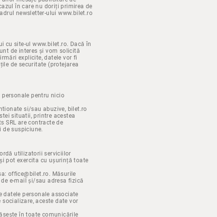
azul în care nu doriți primirea de
adrul newsletter-ului www.bilet.ro
i cu site-ul www.bilet.ro. Dacă în
unt de interes și vom solicită
mări explicite, datele vor fi
țile de securitate (protejarea
e personale pentru nicio
ntionate si/sau abuzive, bilet.ro
ei situatii, printre acestea
ets SRL are contracte de
i de suspiciune.
dă utilizatorii serviciilor
și pot exercita cu ușurință toate
sa: office@bilet.ro. Măsurile
 de e-mail și/sau adresa fizică
ge datele personale associate
e socializare, aceste date vor
găsește în toate comunicările