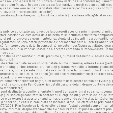
nute de noi, copie care le va fi furnizată în maxim 30 de zile conform regulamen
rea datelor în cazul în care acestea au fost furnizate greșit sau au suferit modi
te, caz în care vom reține doar datele strict necesare pentru a asigura conformi
ru cazurile în care acestea se aplică)
formații suplimentare, va rugăm să ne contactați la adresa office@bilet.ro sau
e publice autorizate sau direct de la posesorii acestora prin intermediul mijl
ctării datelor dvs. este acela de a ne permite să derulăm activitatea companiei,
ului prin promovarea evenimentelor existente și de îndeplinire a obligațiilor c
ganizatori solicită datele personale ale persoanelor care au achiziționat bilet
t să furnizeze aceste date. În consecință, ne putem desfășura activitatea doa
elucrare ne pun în imposibilitatea de a accepta comanda dumneavoastra. În fun
m de date:
ul nostru se vor solicită: numele, prenumele, numărul de telefon și adresa de e
itoriul UE.
e achiziție bilete se vor solicită datele: Nume, Prenume, Adresa livrare (pentr
e prin plăți online, procesatorul de plăți și banca vor solicita informații specif
expirare, titular (aceste informații se solicită doar la momentul plasării com
rocesatorul de plăti și de banca (detalii despre mecanismele și politicile de 
brabank.ro și www.euplatesc.ro).
aza comenzilor clienților noștri, sunt necesare date despre adresa de livrare ș
rate către compania Fan Courier, iar detalii derspre detalii despre politicile de
w.fancourier.ro)
ați sunt destinate scopurilor enunțate în mod transparent mai sus și sunt comun
ților societății care intră în contact cu clienții noștri și care se ocupă de in
ererea expresă a acestora), auditorilor, organelor de poliție și autorităților ju
 și băncilor (în cazul în care plata se încearcă și /sau se efectuează prin card
677/2001. Prin înscrierea la Newsletter vă manifestați acordul asupra înscrieri
astră informări despre evenimentele ale căror bilete sunt puse în vânzare prin
telor la care ați achiziționat bilete, oferte speciale și discounturi, precum și