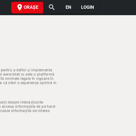
place
search
ORAȘE
EN
LOGIN
 pentru a defini și implementa
-ul www.bilet.ro este o platformă
tă normele legale în vigoare în
 a vă oferi o experiență optimă in
ații despre interacțiunile
e accesa informațiile de pe hard-
nizeze informațiile de interes.