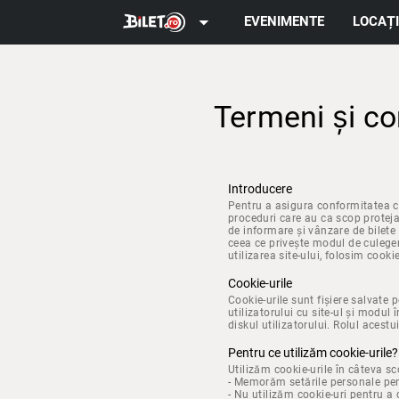
arrow_drop_down
EVENIMENTE
LOCAȚI
Termeni și co
Introducere
Pentru a asigura conformitatea cu
proceduri care au ca scop protejar
de informare și vânzare de bilete
ceea ce privește modul de culegere
utilizarea site-ului, folosim cookie
Cookie-urile
Cookie-urile sunt fișiere salvate 
utilizatorului cu site-ul și modul
diskul utilizatorului. Rolul acestu
Pentru ce utilizăm cookie-urile?
Utilizăm cookie-urile în câteva sc
- Memorăm setările personale pent
- Nu utilizăm cookie-uri pentru a 