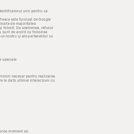
identificatorul unic pentru ca
oftware este furnizat de Google
olosite de majoritatea
 și folosit. De asemenea, refuzul
u sunt de acord cu folosirea
-ul nostru și ale partenerilor cu
re speciale
ul minim necesar pentru realizarea
e la dată ultimei interacțiuni cu
 orice moment să: