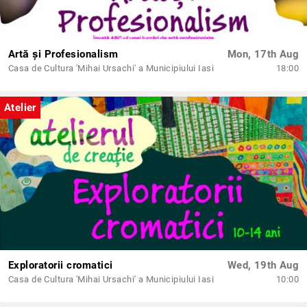
Artă și Profesionalism
Mon, 17th Aug
Casa de Cultura 'Mihai Ursachi' a Municipiului Iasi
18:00
Atelier
Exploratorii cromatici
Wed, 19th Aug
Casa de Cultura 'Mihai Ursachi' a Municipiului Iasi
10:00