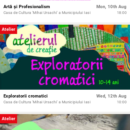
Artă și Profesionalism
Mon, 10th Aug
Casa de Cultura 'Mihai Ursachi' a Municipiului Iasi
18:00
Atelier
Exploratorii cromatici
Wed, 12th Aug
Casa de Cultura 'Mihai Ursachi' a Municipiului Iasi
10:00
Atelier