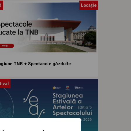
B
Locație
agiune TNB + Spectacole găzduite
tival