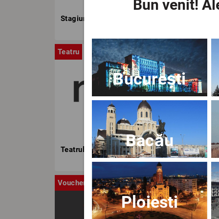
Bun venit!
Ale
Stagiunea TNB
Teatru
Stag
București
Bacău
Teatrul Nottara
Voucher
Ca
Ploiesti