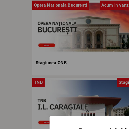
Opera Nationala Bucuresti
Acum in vanz
Stagiunea ONB
TNB
Stag