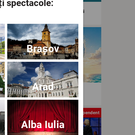
ți spectacole:
agiunea Estivală a Artelor Spectacolului
tival
Brașov
Arad
aWave Film & Arts Festival editia IV
tru
Independent
Alba Iulia