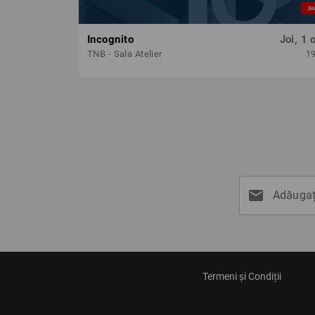
Incognito
Joi, 1 
TNB - Sala Atelier
1
mail
Adăugați
Termeni și Condiții