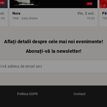
oct.
Nora
Vin, 2 oct.
Păr
9:00
TNB - Sala Atelier
19:00
TNB
Aflați detalii despre cele mai noi evenimente!
Abonați-vă la newsletter!
-vă adresa de email aici
Politica GDPR
Contact