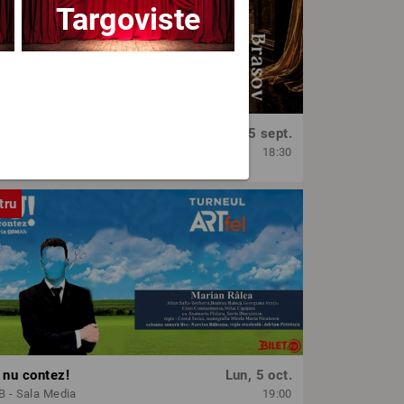
Targoviste
OPERA BRAȘOV ESTIVAL – SEARĂ DE OPERĂ – CONCERT EXTRAORDINAR
Sâm, 5 sept.
era Brasov
18:30
tru
 nu contez!
Lun, 5 oct.
 - Sala Media
19:00