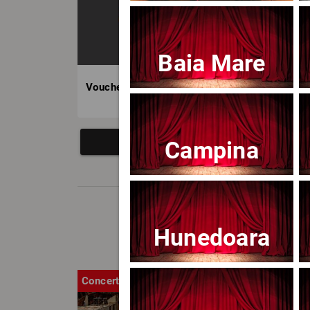
Baia Mare
Voucher BILET.ro
Campina
Hunedoara
Concert