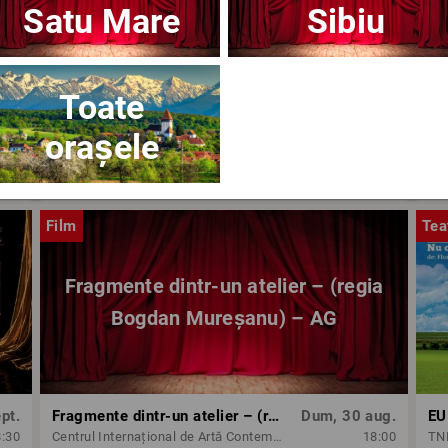
Satu Mare
Sibiu
Toate
orașele
ug.
OPERA BRAȘOV ESTIVAL – ARMONII DE VARĂ - CVINTETUL VOCAL ANATOLY - CONCERT
Dum, 30 aug.
8:30
Opera Brasov
18:30
Op
Film
Tea
Fragmente dintr-un atelier – (regia
Bogdan Mureșanu) – AG
pt.
Fragmente dintr-un atelier – (regia Bogdan Mureșanu) – AG
Dum, 30 aug.
EU
8:30
Centrul Internațional de Artă Contemporană - Baia Turcească Iași
18:00
TNB