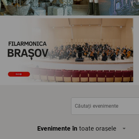
Căutați evenimente
Evenimente în
toate orașele
arrow_drop_down