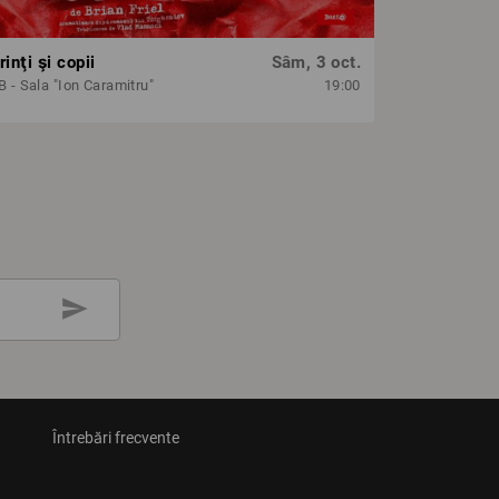
inţi şi copii
Sâm, 3 oct.
 - Sala "Ion Caramitru"
19:00
send
Întrebări frecvente