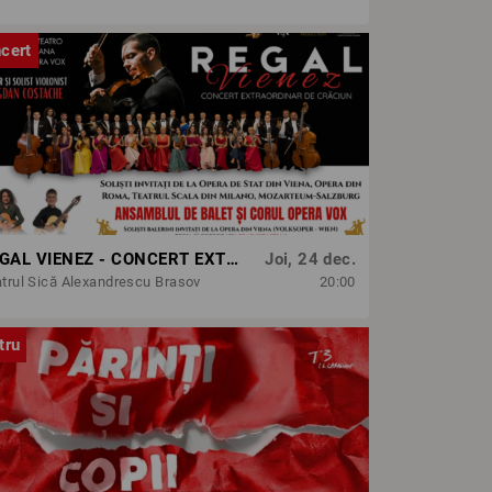
cert
REGAL VIENEZ - CONCERT EXTRAORDINAR DE CRACIUN | BRASOV
Joi, 24 dec.
trul Sică Alexandrescu Brasov
20:00
tru