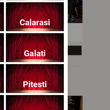
Calarasi
atrul Avangardia
Galati
Pitesti
cert