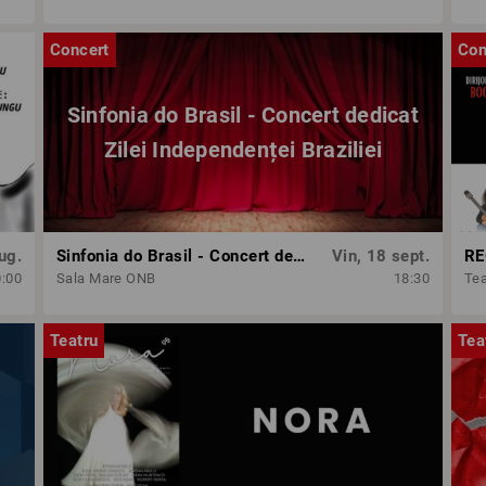
Concert
Con
Sinfonia do Brasil - Concert dedicat
Zilei Independenței Braziliei
ug.
Sinfonia do Brasil - Concert dedicat Zilei Independenței Braziliei
Vin, 18 sept.
0:00
Sala Mare ONB
18:30
Tea
Teatru
Tea