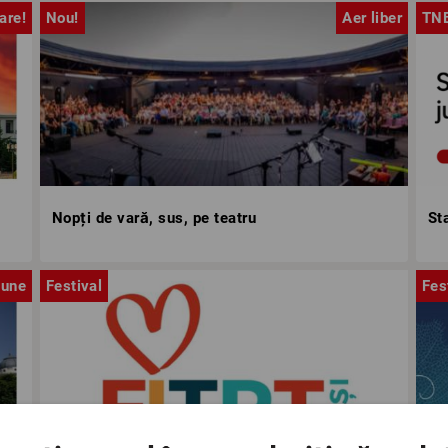
are!
Nou!
Aer liber
TN
Nopți de vară, sus, pe teatru
St
iune
Festival
Fes