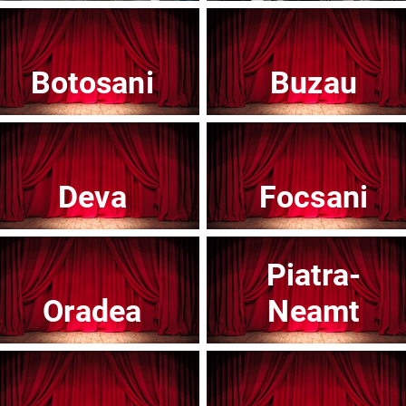
Botosani
Buzau
Teatrul Mic - Stagiunea 2025-2026
Te
Afisați mai multe evenimente
Deva
Focsani
Piatra-
Noutăți
Oradea
Neamt
Concert
Con