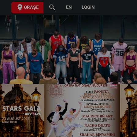
place
search
ORAȘE
EN
LOGIN