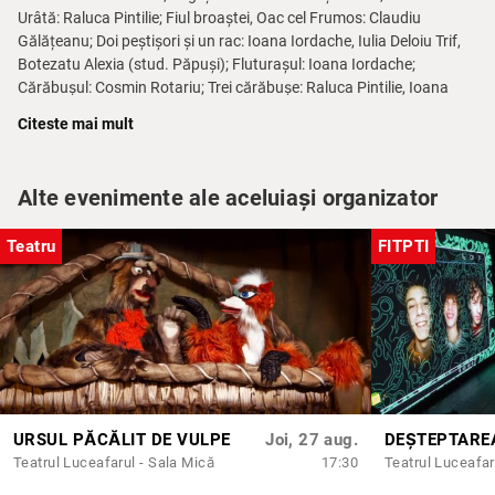
Urâtă: Raluca Pintilie; Fiul broaștei, Oac cel Frumos: Claudiu
Gălățeanu; Doi peștișori și un rac: Ioana Iordache, Iulia Deloiu Trif,
Botezatu Alexia (stud. Păpuși); Fluturașul: Ioana Iordache;
Cărăbușul: Cosmin Rotariu; Trei cărăbușe: Raluca Pintilie, Ioana
Iordache, Botezatu Alexia; Cenușica (Șoarecele de câmp): Iulia
Citeste mai mult
Deloiu Trif; Cârtițoiul: Claudiu Gălățeanu; Prințul florilor: Cosmin
Rotariu.
Alte evenimente ale aceluiași organizator
Fiecare persoană care intră în sala de spectacol trebuie să posede
un bilet adecvat categoriei de vârstă.
Teatru
FITPTI
Acces adult:
48 lei
Acces preșcolari și școlari:
12 lei
URSUL PĂCĂLIT DE VULPE
Joi, 27 aug.
Teatrul Luceafarul - Sala Mică
17:30
Teatrul Luceafar