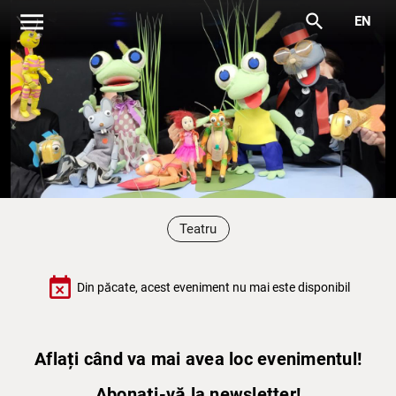
menu
search
EN
Teatru
event_busy
Din păcate, acest eveniment nu mai este disponibil
Aflați când va mai avea loc evenimentul!
Abonați-vă la newsletter!