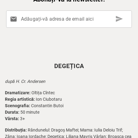
send
mail
Adăugați-vă adresa de email aici
DEGEȚICA
după H. Cr. Andersen
Dramatizare:
Oltița Cîntec
Regia artistică:
Ion Ciubotaru
Scenografia:
Constantin Butoi
Durata:
50 minute
Vârsta:
3+
Distribuția:
Rândunelul: Dragoș Maftei; Mama: Iulia Deloiu Trif;
Zâna: Ioana Iordache; Degețica: Liliana Mavriș Vârlan; Broasca cea