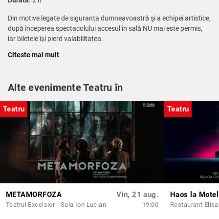
Durata:
2 h
Din motive legate de siguranța dumneavoastră și a echipei artistice,
după începerea spectacolului accesul în sală NU mai este permis,
iar biletele își pierd valabilitatea.
Citeste mai mult
Vă rugăm să nu folosiți telefoanele mobile pe durata desfășurării
spectacolelor.
Alte evenimente Teatru în
Teatru
Teatru
METAMORFOZA
Vin, 21 aug.
Haos la Motel
Teatrul Excelsior - Sala Ion Lucian
19:00
Restaurant Elis