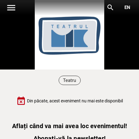
menu
search
EN
Teatru
event_busy
Din păcate, acest eveniment nu mai este disponibil
Aflați când va mai avea loc evenimentul!
Abonați-vă la newsletter!