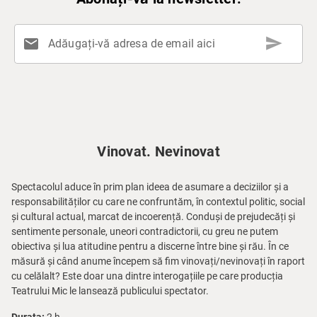
send
mail
Adăugați-vă adresa de email aici
Vinovat. Nevinovat
Spectacolul aduce în prim plan ideea de asumare a deciziilor și a
responsabilităților cu care ne confruntăm, în contextul politic, social
și cultural actual, marcat de incoerență. Conduși de prejudecăți și
sentimente personale, uneori contradictorii, cu greu ne putem
obiectiva și lua atitudine pentru a discerne între bine și rău. În ce
măsură și când anume începem să fim vinovați/nevinovați în raport
cu celălalt? Este doar una dintre interogațiile pe care producția
Teatrului Mic le lansează publicului spectator.