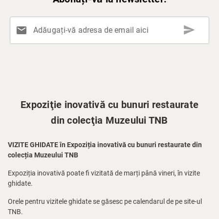
send
mail
Adăugați-vă adresa de email aici
Expoziţie inovativă cu bunuri restaurate
din colecţia Muzeului TNB
VIZITE GHIDATE în Expoziția inovativă cu bunuri restaurate din
colecția Muzeului TNB
Expoziția inovativă poate fi vizitată de marți până vineri, în vizite
ghidate.
Orele pentru vizitele ghidate se găsesc pe calendarul de pe site-ul
TNB.