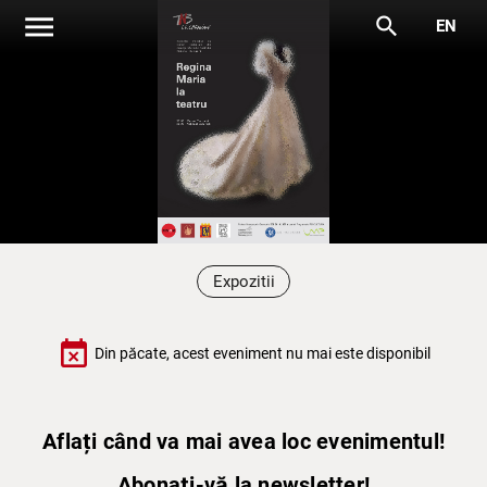
menu
search
EN
Expozitii
event_busy
Din păcate, acest eveniment nu mai este disponibil
Aflați când va mai avea loc evenimentul!
Abonați-vă la newsletter!