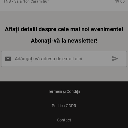
TNB - Sala "Ion Caramitru"
19:00
Aflați detalii despre cele mai noi evenimente!
Abonați-vă la newsletter!
send
mail
Adăugați-vă adresa de email aici
Termeni și Condiții
Politica GDPR
Contact