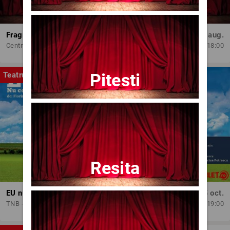
Fragmente dintr-un atelier – (regia Bogdan Mureșanu) – AG
Dum, 30 aug.
Centrul Internațional de Artă Contemporană - Baia Turcească Iași
18:00
Pitesti
Teatru
Resita
EU nu contez!
Lun, 5 oct.
TNB - Sala Media
19:00