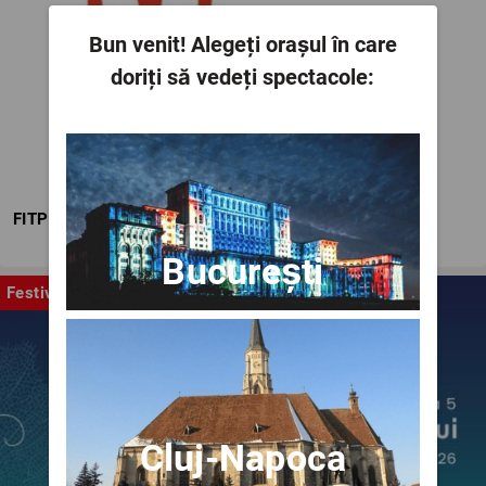
Bun venit!
Alegeți orașul în care
doriți să vedeți spectacole:
FITPTI
București
Festival
Cluj-Napoca