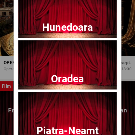
Hunedoara
OPERA BRAȘOV ESTIVAL – DANCING SUMMER - SPECTACOL DE BALET
Dum, 6 sept.
Opera Brasov
18:30
Oradea
Film
Fragmente dintr-un atelier – (regia Bogdan
Mureșanu) – AG
Piatra-Neamt