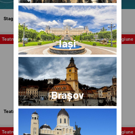
Stagiunea Estivală a Artelor Spectacolului
Teatru
Stagiune
Iași
Brașov
Teatrul Nottara
Teatru
Stagiune