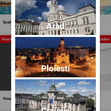
SeaWave Film & Arts Festival editia IV
Arad
Voucher
Cadou
Ploiesti
Voucher BILET.ro
Craiova