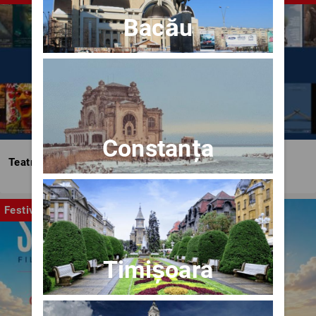
Bacău
Constanța
Teatrul Bulandra
Festival
Timișoara