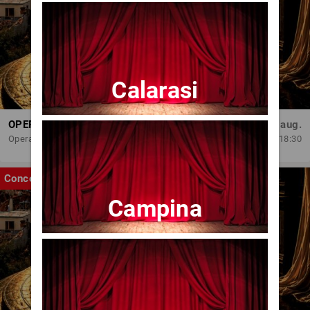
Calarasi
OPERA BRAȘOV ESTIVAL – ROMANCE & CINEMA - CONCERT
Sâm, 29 aug.
Opera Brasov
18:30
Concert
Campina