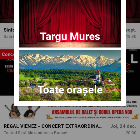
Sinfonia do Brasil - Concert dedicat Zilei Independenței Braziliei
Vin, 18 sept.
Targu Mures
Sala Mare ONB
18:30
Concert
Toate orașele
REGAL VIENEZ - CONCERT EXTRAORDINAR DE CRACIUN | BRASOV
Joi, 24 dec.
Teatrul Sică Alexandrescu Brasov
20:00