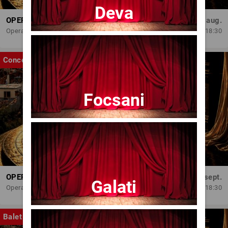
Deva
OPERA BRAȘOV ESTIVAL – ARMONII DE VARĂ - CVINTETUL VOCAL ANATOLY - CONCERT
Dum, 30 aug.
Opera Brasov
18:30
Concert
Focsani
OPERA BRAȘOV ESTIVAL – SEARĂ DE OPERĂ – CONCERT EXTRAORDINAR
Sâm, 5 sept.
Galati
Opera Brasov
18:30
Balet