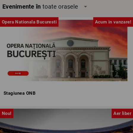
Evenimente în
toate orașele
arrow_drop_down
Opera Nationala Bucuresti
Acum in vanzare!
Stagiunea ONB
Nou!
Aer liber