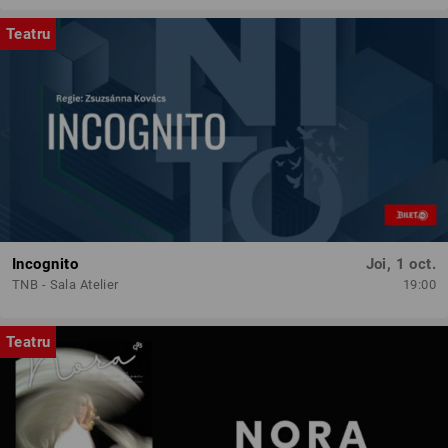
Teatru
Incognito
Joi, 1 oct.
TNB - Sala Atelier
19:00
Teatru