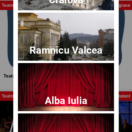
Teatrul Mic
Stagiune
Ramnicu Valcea
Teatrul Mic - Stagiunea 2025-2026
Teatru
Independent
Alba Iulia