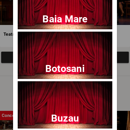
Baia Mare
Teatrul Avangardia
Afisați mai multe evenimente
Botosani
Noutăți
Buzau
Concert