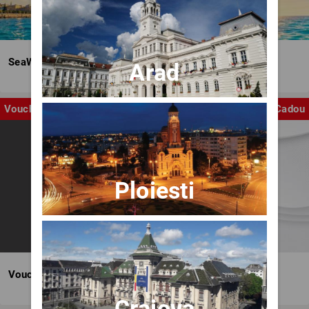
SeaWave Film & Arts Festival editia IV
Arad
Voucher
Cadou
Ploiesti
Voucher BILET.ro
Craiova