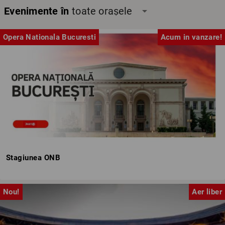
Evenimente în
toate orașele
arrow_drop_down
Opera Nationala Bucuresti
Acum in vanzare!
Stagiunea ONB
Nou!
Aer liber