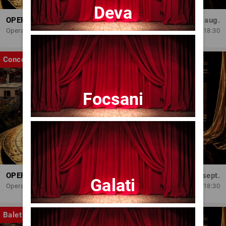
Deva
OPERA BRAȘOV ESTIVAL – ARMONII DE VARĂ - CVINTETUL VOCAL ANATOLY - CONCERT
Dum, 30 aug.
Opera Brasov
18:30
Concert
Focsani
OPERA BRAȘOV ESTIVAL – SEARĂ DE OPERĂ – CONCERT EXTRAORDINAR
Sâm, 5 sept.
Galati
Opera Brasov
18:30
Balet