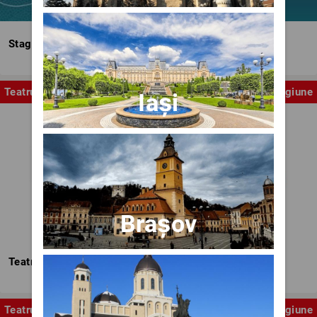
Stagiunea Estivală a Artelor Spectacolului
Teatru
Stagiune
Iași
Brașov
Teatrul Nottara
Teatru
Stagiune