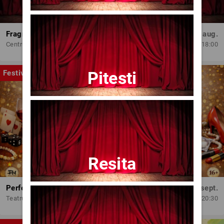
Fragmente dintr-un atelier – (regia Bogdan Mureșanu) – AG
Dum, 30 aug.
Centrul Internațional de Artă Contemporană - Baia Turcească Iași
18:00
Pitesti
Festival
Resita
Perfect Necăsătoriți
Mar, 15 sept.
Teatrul Amzei
20:30