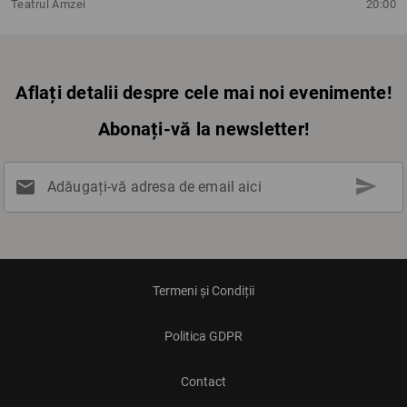
Teatrul Amzei
20:00
Aflați detalii despre cele mai noi evenimente!
Abonați-vă la newsletter!
send
mail
Adăugați-vă adresa de email aici
Termeni și Condiții
Politica GDPR
Contact