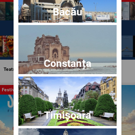
Bacău
Constanța
Teatrul Bulandra
Festival
Timișoara