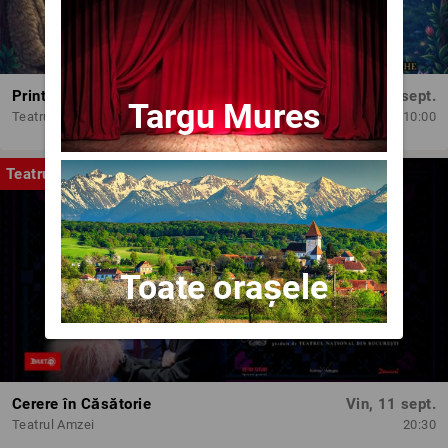
Printesele fermecate
Dum, 13 sept.
Targu Mures
Teatrul Amzei
10:00
Teatru
Toate orașele
Cerere în Căsătorie
Vin, 11 sept.
Teatrul Amzei
20:30