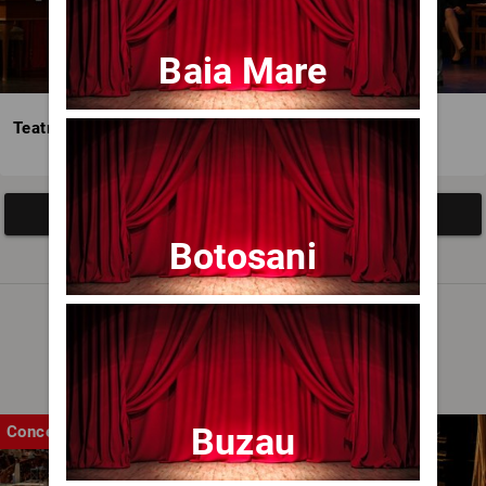
Baia Mare
Teatrul Avangardia
Afisați mai multe evenimente
Botosani
Noutăți
Buzau
Concert