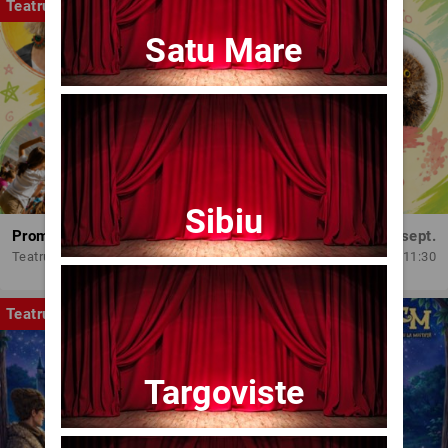
Teatru
Satu Mare
Sibiu
Promit să mă joc!
Dum, 13 sept.
Teatrul Amzei
11:30
Teatru
Targoviste