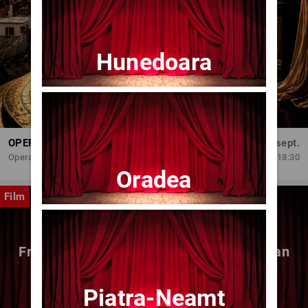
Hunedoara
OPERA BRAȘOV ESTIVAL – DANCING SUMMER - SPECTACOL DE BALET
Dum, 6 sept.
Opera Brasov
18:30
Oradea
Film
Fragmente dintr-un atelier – (regia Bogdan
Mureșanu) – AG
Piatra-Neamt