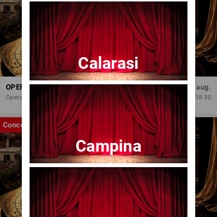
Calarasi
OPERA BRAȘOV ESTIVAL – ROMANCE & CINEMA - CONCERT
Sâm, 29 aug.
Opera Brasov
18:30
Concert
Campina