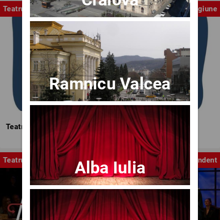
Teatrul Mic
Stagiune
Ramnicu Valcea
Teatrul Mic - Stagiunea 2025-2026
Teatru
Independent
Alba Iulia