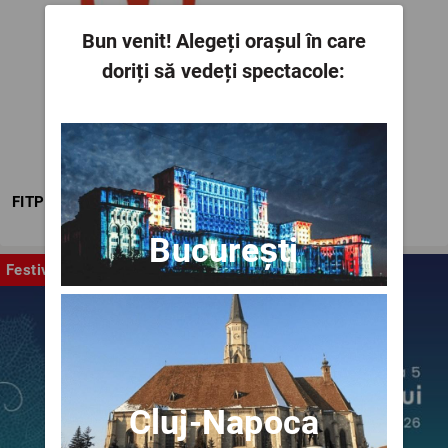
Bun venit!
Alegeți orașul în care
doriți să vedeți spectacole:
FITPTI
București
Festival
Cluj-Napoca