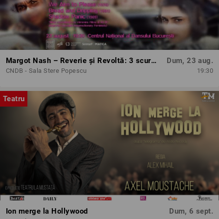
Margot Nash – Reverie și Revoltă: 3 scurtmetraje feminist-avangardiste
Dum, 23 aug.
CNDB - Sala Stere Popescu
19:30
Teatru
Ion merge la Hollywood
Dum, 6 sept.