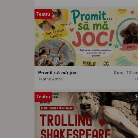
Teatru
Promit să mă joc!
Dum, 13 se
Teatrul Amzei
1
Teatru