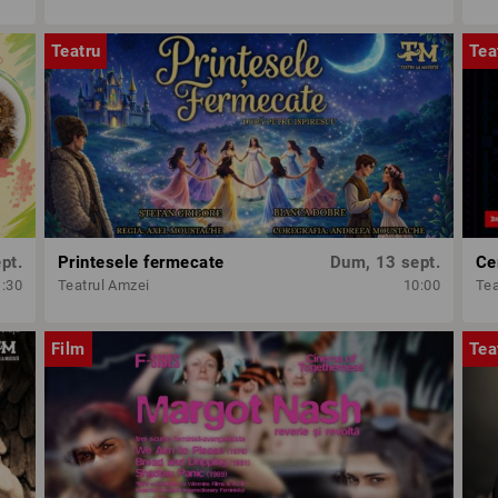
Teatru
Tea
pt.
Printesele fermecate
Dum, 13 sept.
Ce
1:30
Teatrul Amzei
10:00
Tea
Film
Tea