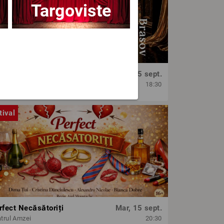
Targoviste
OPERA BRAȘOV ESTIVAL – SEARĂ DE OPERĂ – CONCERT EXTRAORDINAR
Sâm, 5 sept.
era Brasov
18:30
tival
rfect Necăsătoriți
Mar, 15 sept.
trul Amzei
20:30