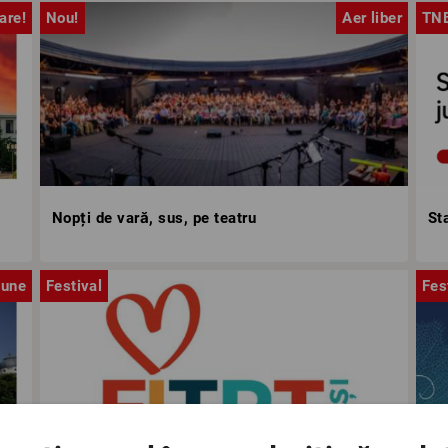
are!
Nou!
Aer liber
TN
Nopți de vară, sus, pe teatru
St
iune
Festival
Fes