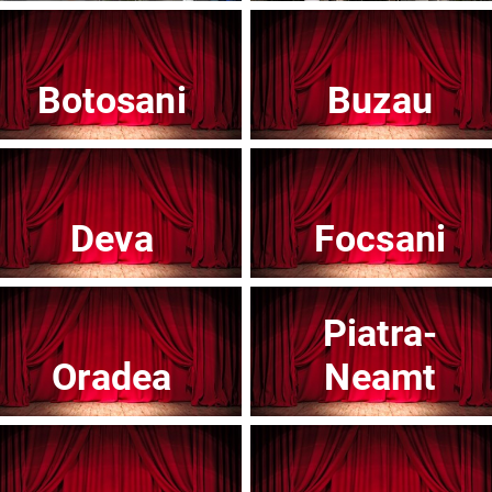
Botosani
Buzau
Teatrul Mic - Stagiunea 2025-2026
Te
Afisați mai multe evenimente
Deva
Focsani
Piatra-
Noutăți
Oradea
Neamt
Concert
Con