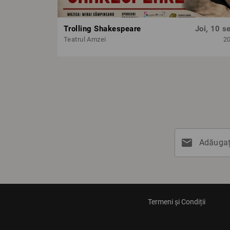
Trolling Shakespeare
Joi, 10 se
Teatrul Amzei
2
mail
Adăugați
Termeni și Condiții