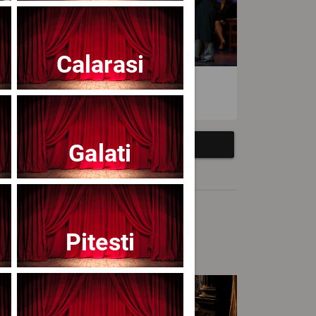
Calarasi
atrul Avangardia
Galati
Pitesti
cert