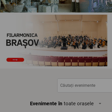
Căutați evenimente
Evenimente în
toate orașele
arrow_drop_down