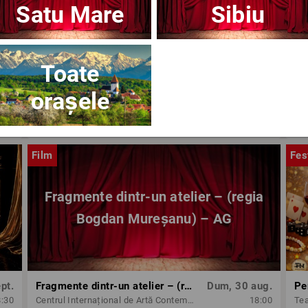
Satu Mare
Sibiu
Toate
orașele
ug.
OPERA BRAȘOV ESTIVAL – ARMONII DE VARĂ - CVINTETUL VOCAL ANATOLY - CONCERT
Dum, 30 aug.
8:30
Opera Brasov
18:30
Op
Film
Fes
Fragmente dintr-un atelier – (regia
Bogdan Mureșanu) – AG
pt.
Fragmente dintr-un atelier – (regia Bogdan Mureșanu) – AG
Dum, 30 aug.
Pe
8:30
Centrul Internațional de Artă Contemporană - Baia Turcească Iași
18:00
Tea