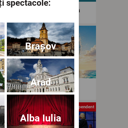
ți spectacole:
agiunea Estivală a Artelor Spectacolului
tival
Brașov
Arad
aWave Film & Arts Festival editia IV
tru
Independent
Alba Iulia