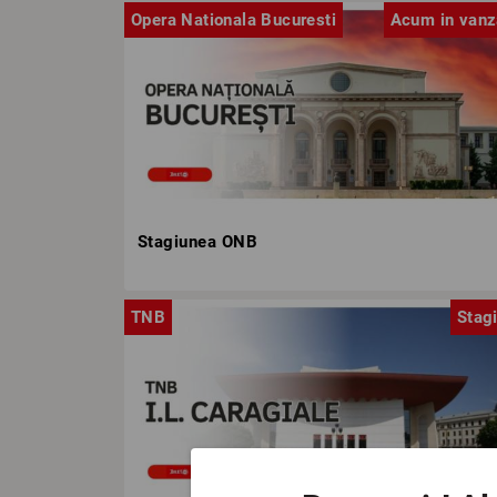
Opera Nationala Bucuresti
Acum in vanz
Stagiunea ONB
TNB
Stag