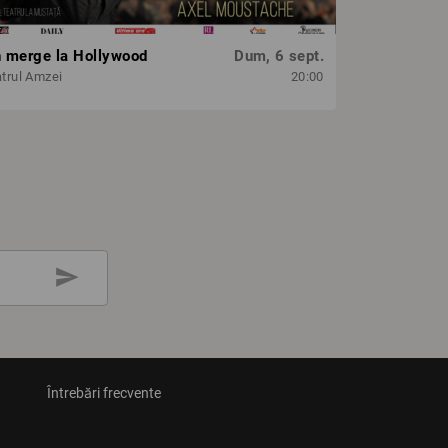
n merge la Hollywood
Dum, 6 sept.
trul Amzei
20:00
send
Întrebări frecvente