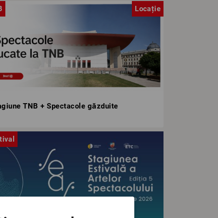
B
Locație
agiune TNB + Spectacole găzduite
tival