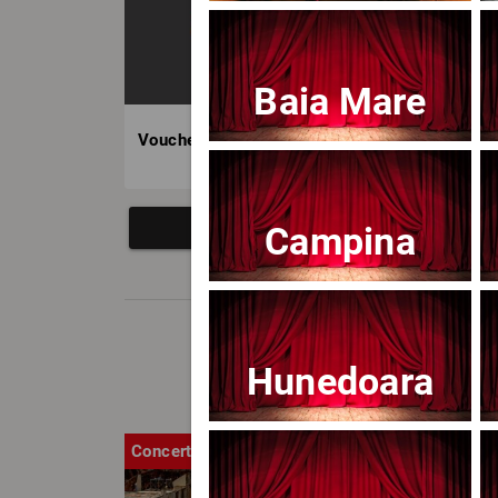
Baia Mare
Voucher BILET.ro
Campina
Hunedoara
Concert