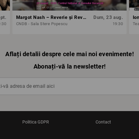
pt.
Margot Nash – Reverie și Revoltă: 3 scurtmetraje feminist-avangardiste
Dum, 23 aug.
Io
0:30
CNDB - Sala Stere Popescu
19:30
Tea
Aflați detalii despre cele mai noi evenimente!
Abonați-vă la newsletter!
-vă adresa de email aici
Politica GDPR
Contact