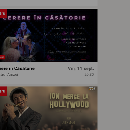
tru
rere în Căsătorie
Vin, 11 sept.
trul Amzei
20:30
tru