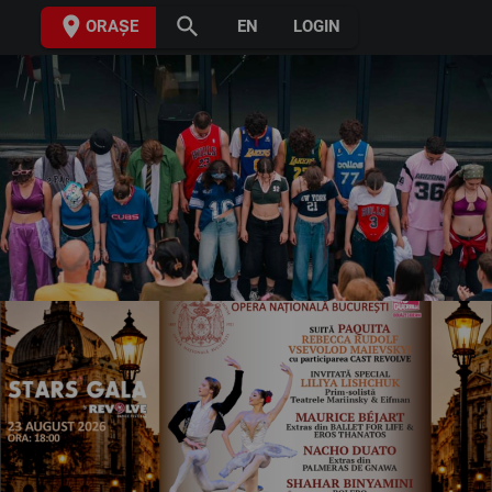
place
search
ORAȘE
EN
LOGIN