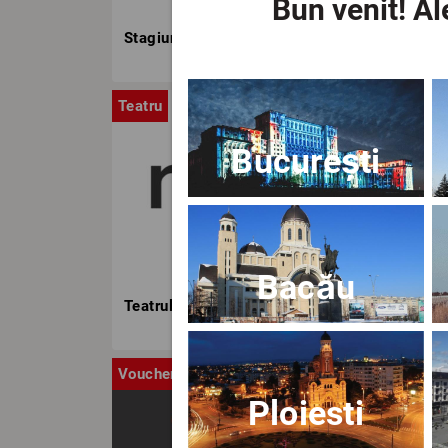
Bun venit!
Ale
Stagiunea TNB
Teatru
Stag
București
Bacău
Teatrul Nottara
Voucher
Ca
Ploiesti