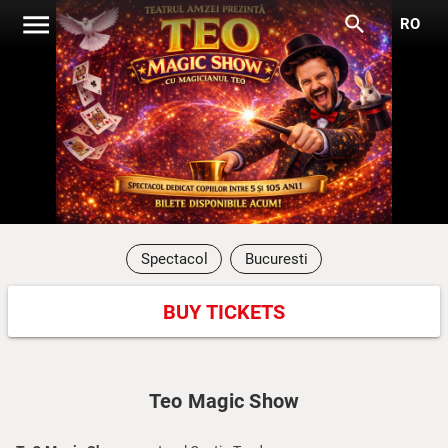
menu
search
RO
Spectacol
Bucuresti
BUY TICKETS
Teo Magic Show