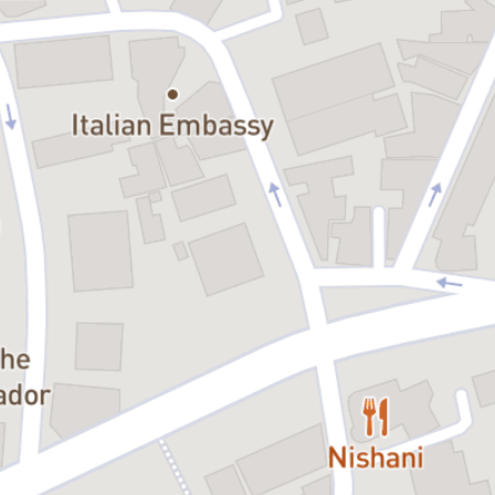
Este un show de magie dedicat celor mici, care participă activ la
spectacol, având senzația că ei reușesc, de fapt, să facă trucurile
magice, nefiind doar un show demonstrativ de magie. Spectacolul
este atent construit pentru copii, astfel încât să se distreze prin
amuzament și părinții acestora.
Recomandare vârstă:
copii între 5 și 105 ani
Durata:
1 h