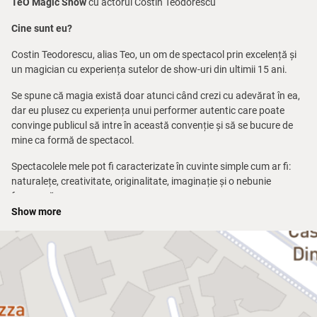
TeO Magic Show
cu actorul Costin Teodorescu
Cine sunt eu?
Costin Teodorescu, alias Teo, un om de spectacol prin excelență și
un magician cu experiența sutelor de show-uri din ultimii 15 ani.
Se spune că magia există doar atunci când crezi cu adevărat în ea,
dar eu plusez cu experiența unui performer autentic care poate
convinge publicul să intre în această convenție și să se bucure de
mine ca formă de spectacol.
Spectacolele mele pot fi caracterizate în cuvinte simple cum ar fi:
naturalețe, creativitate, originalitate, imaginație și o nebunie
frumoasă.
Show more
Îmi plac numerele de magie, show-urile cu magie, lucrurile spontane,
magice, trucurile cu cărți, aparițiile și disparițiile de obiecte, îmi plac
râsetele, zâmbetele, îmi plac oamenii, iar ceea ce mă face cel mai
fericit este ceea ce iubesc să fac!
TeO Magic Show cu Magicianul TeO