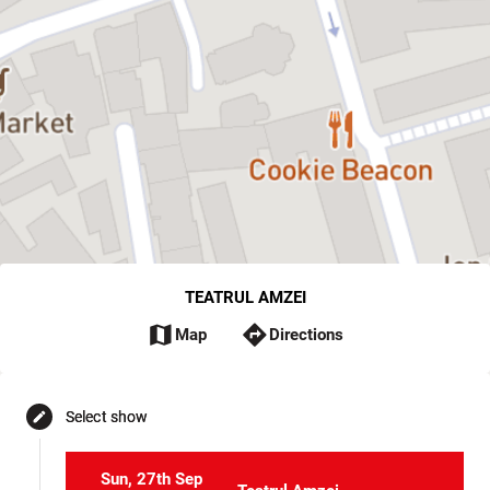
TEATRUL AMZEI
map
directions
Map
Directions
Select show
edit
Sun, 27th Sep