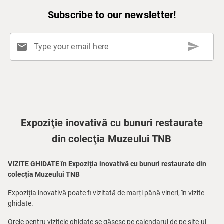
Subscribe to our newsletter!
send
mail
Type your email here
Expoziţie inovativă cu bunuri restaurate
din colecţia Muzeului TNB
VIZITE GHIDATE în Expoziția inovativă cu bunuri restaurate din
colecția Muzeului TNB
Expoziția inovativă poate fi vizitată de marți până vineri, în vizite
ghidate.
Orele pentru vizitele ghidate se găsesc pe calendarul de pe site-ul