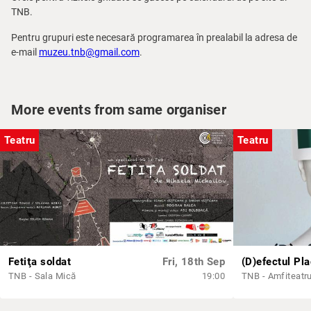
TNB.
Pentru grupuri este necesară programarea în prealabil la adresa de
e-mail
muzeu.tnb@gmail.com
.
More events from same organiser
Teatru
Teatru
Fetiţa soldat
Fri, 18th Sep
(D)efectul Pl
TNB - Sala Mică
19:00
TNB - Amfiteatr