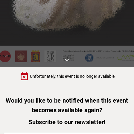
keyboard_arrow_down
event_busy
Unfortunately, this event is no longer available
Would you like to be notified when this event
becomes available again?
Subscribe to our newsletter!