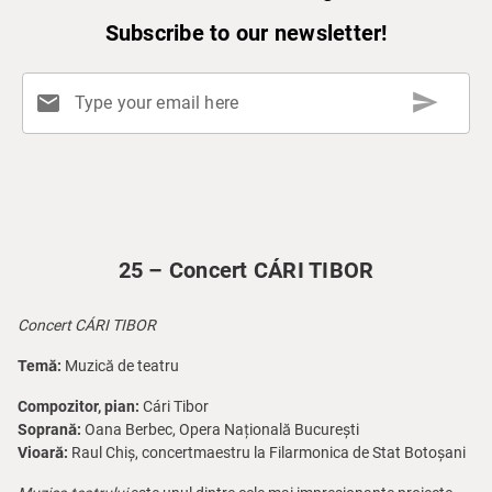
Subscribe to our newsletter!
send
mail
Type your email here
25 – Concert CÁRI TIBOR
Concert CÁRI TIBOR
Temă:
Muzică de teatru
Compozitor, pian:
Cári Tibor
Soprană:
Oana Berbec, Opera Națională București
Vioară:
Raul Chiș, concertmaestru la Filarmonica de Stat Botoșani