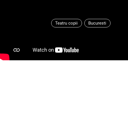
Teatru copii
Bucuresti
Textul şi regia:
Mihai Gruia Sandu
Scenografia, costumele şi păpuşil
Muzica:
Mihai Bisericanu
Foto:
Andrei Roșianu
Vârsta:
Peste 3 ani
Durata:
50 min