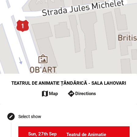
TEATRUL DE ANIMATIE ȚĂNDĂRICĂ - SALA LAHOVARI
map
directions
Map
Directions
Select show
edit
Sun, 27th Sep
Teatrul de Animatie