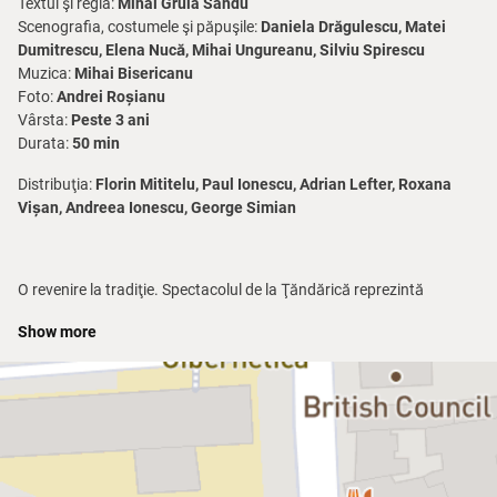
Textul şi regia:
Mihai Gruia Sandu
Scenografia, costumele şi păpuşile:
Daniela Drăgulescu, Matei
Dumitrescu, Elena Nucă, Mihai Ungureanu, Silviu Spirescu
Muzica:
Mihai Bisericanu
Foto:
Andrei Roșianu
Vârsta:
Peste 3 ani
Durata:
50 min
Distribuţia:
Florin Mititelu, Paul Ionescu, Adrian Lefter, Roxana
Vișan, Andreea Ionescu, George Simian
O revenire la tradiţie. Spectacolul de la Ţăndărică reprezintă
revenirea la una din tradiţiile teatrului de păpuşi, marioneta cu fire
Show more
lungi, cu pasarelă. Punerea în scenă se bazează pe povestea
clasică pe care o respectă, dar toate aventurile celor trei purceluşi
sunt privite cu ironie.