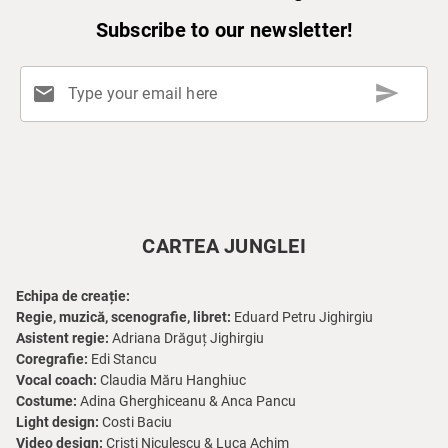
Subscribe to our newsletter!
send
mail
Type your email here
CARTEA JUNGLEI
Echipa de creație:
Regie, muzică, scenografie, libret:
Eduard Petru Jighirgiu
Asistent regie:
Adriana Drăguț Jighirgiu
Coregrafie:
Edi Stancu
Vocal coach:
Claudia Măru Hanghiuc
Costume:
Adina Gherghiceanu & Anca Pancu
Light design:
Costi Baciu
Video design:
Cristi Niculescu & Luca Achim