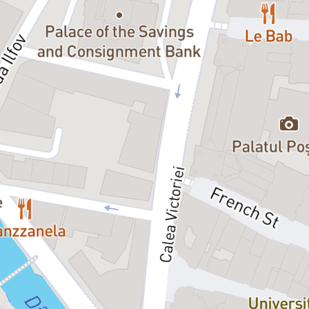
a biletele isi pierd valabilitatea odata cu inceperea spectacolului.