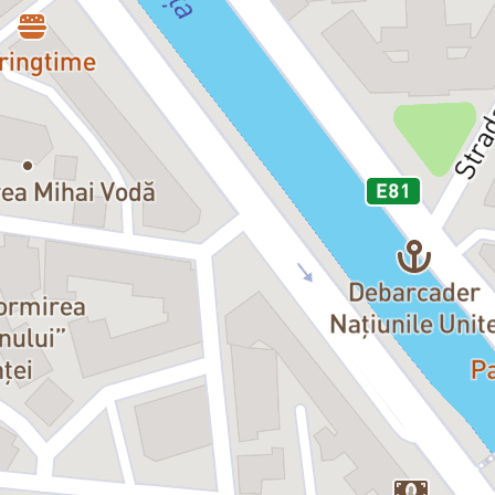
Te rugam sa nu intarzii, pentru c