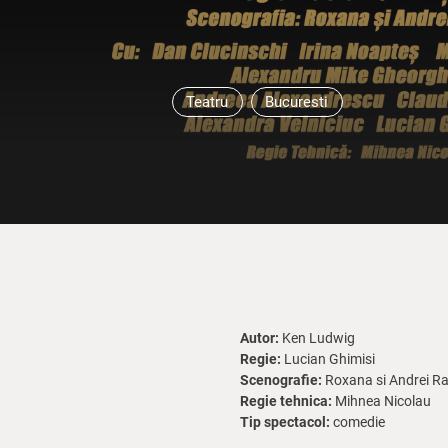
Teatru
Bucuresti
Autor:
Ken Ludwig
Regie:
Lucian Ghimisi
Scenografie:
Roxana si Andrei R
Regie tehnica:
Mihnea Nicolau
Tip spectacol:
comedie