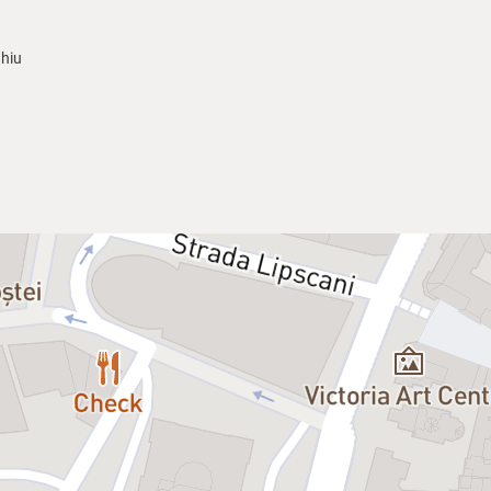
hiu
ut ca Il Stupendo, este asteptat pe scena Cleveland Grand Opera pentru u
unor probleme si incurcaturi, ia o doza mult prea mare de somnifere si adoar
 ca Tito e mort. In incercarea de a salva marele eveniment, Saunders il c
Max e in fata publicului si isi indeplineste rolul in mod fabulos, in timp ce 
nt doi tenori imbracati identic, care alearga dintr-o parte in alta, urmarit
stigatoare a 3 premii Tony si 4 premii Drama Desk, si este semnata de Ke