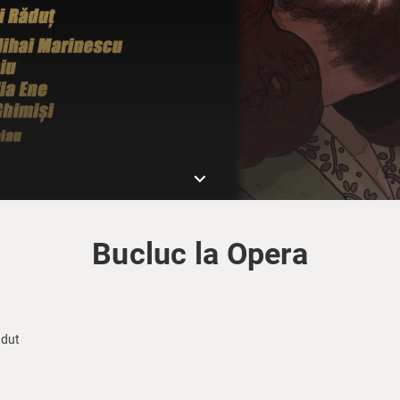
keyboard_arrow_down
Bucluc la Opera
adut