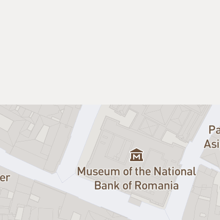
n spectacol unic. Ca orice mare
me. Saunders, directorul Operei, si
onvinge pe Max sa se deghizeze in
Tito e in dormitor si… se trezeste –
i de doua femei care cred ca au pus
n Ludwig, autorul celebrei piese