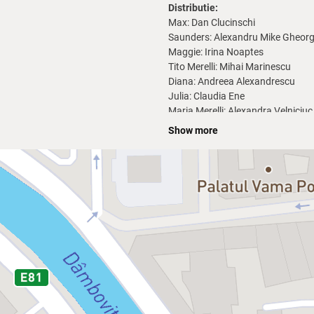
Distributie:
Max: Dan Clucinschi
Saunders: Alexandru Mike Gheorg
Maggie: Irina Noaptes
Tito Merelli: Mihai Marinescu
Diana: Andreea Alexandrescu
Julia: Claudia Ene
Maria Merelli: Alexandra Velniciuc
Liftierul: Lucian Ghimisi
Show more
Sinopsis
Marele tenor Tito Merelli, cunosc
star, Tito intarzie si, din cauza 
asistentul sau, Max, sunt convinsi
marele Merelli si sa urce pe scena. 
ceea ce inseamna ca, in cladire, su
mâna pe Il Stupendo!
Știai ca?
Comedia “Bucluc la Opera” este ca
“Milionul, nepoatele si milionara”.