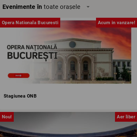
Evenimente în
toate orașele
arrow_drop_down
Opera Nationala Bucuresti
Acum in vanzare!
Stagiunea ONB
Nou!
Aer liber