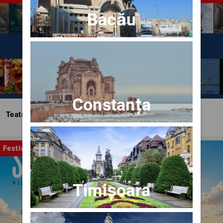
Bacău
Constanța
Teatrul Bulandra
Festival
Timișoara