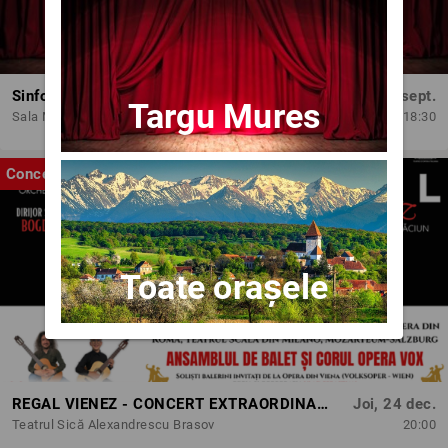
Sinfonia do Brasil - Concert dedicat Zilei Independenței Braziliei
Vin, 18 sept.
Targu Mures
Sala Mare ONB
18:30
Concert
Toate orașele
REGAL VIENEZ - CONCERT EXTRAORDINAR DE CRACIUN | BRASOV
Joi, 24 dec.
Teatrul Sică Alexandrescu Brasov
20:00