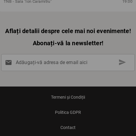
TNB - Sala "Ion Caramitru"
19:00
Aflați detalii despre cele mai noi evenimente!
Abonați-vă la newsletter!
send
mail
Adăugați-vă adresa de email aici
Termeni și Condiții
Politica GDPR
Contact