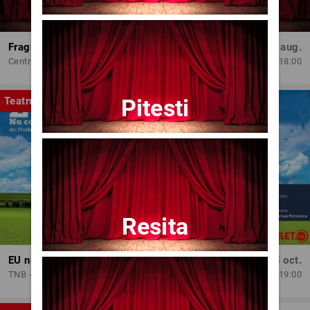
Fragmente dintr-un atelier – (regia Bogdan Mureșanu) – AG
Dum, 30 aug.
Centrul Internațional de Artă Contemporană - Baia Turcească Iași
18:00
Pitesti
Teatru
Resita
EU nu contez!
Lun, 5 oct.
TNB - Sala Media
19:00