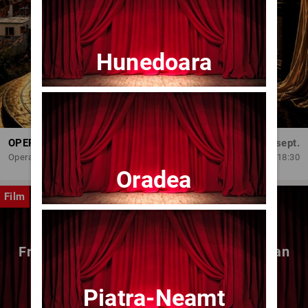
Hunedoara
OPERA BRAȘOV ESTIVAL – DANCING SUMMER - SPECTACOL DE BALET
Dum, 6 sept.
Opera Brasov
18:30
Oradea
Film
Fragmente dintr-un atelier – (regia Bogdan
Mureșanu) – AG
Piatra-Neamt