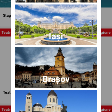
Stagiunea Estivală a Artelor Spectacolului
Teatru
Stagiune
Iași
Brașov
Teatrul Nottara
Teatru
Stagiune