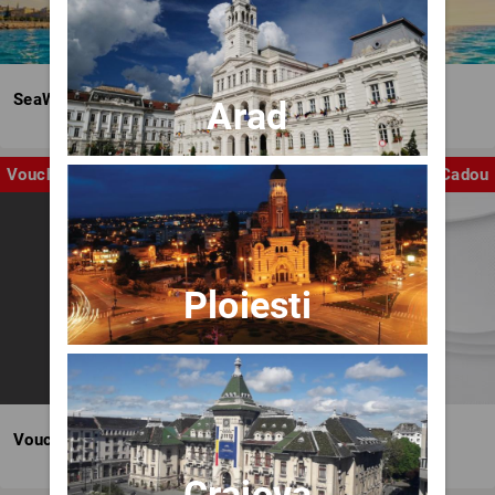
SeaWave Film & Arts Festival editia IV
Arad
Voucher
Cadou
Ploiesti
Voucher BILET.ro
Craiova