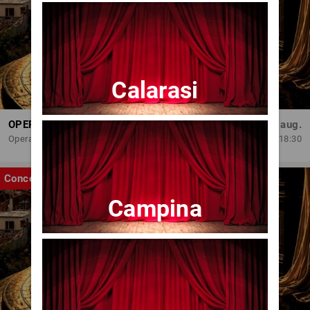
Calarasi
OPERA BRAȘOV ESTIVAL – ROMANCE & CINEMA - CONCERT
Sâm, 29 aug.
Opera Brasov
18:30
Concert
Campina