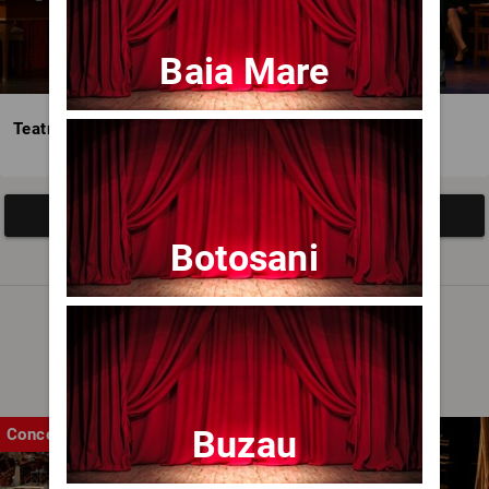
Baia Mare
Teatrul Avangardia
Afisați mai multe evenimente
Botosani
Noutăți
Buzau
Concert