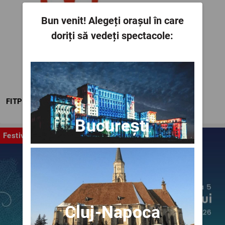
Bun venit!
Alegeți orașul în care
doriți să vedeți spectacole:
FITPTI
București
Festival
Cluj-Napoca