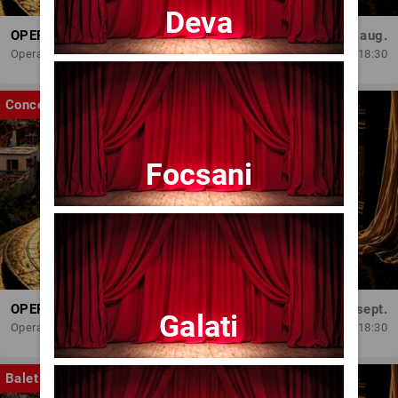
Deva
OPERA BRAȘOV ESTIVAL – ARMONII DE VARĂ - CVINTETUL VOCAL ANATOLY - CONCERT
Dum, 30 aug.
Opera Brasov
18:30
Concert
Focsani
OPERA BRAȘOV ESTIVAL – SEARĂ DE OPERĂ – CONCERT EXTRAORDINAR
Sâm, 5 sept.
Galati
Opera Brasov
18:30
Balet