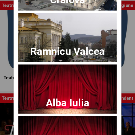
Teatrul Mic
Stagiune
Ramnicu Valcea
Teatrul Mic - Stagiunea 2025-2026
Teatru
Independent
Alba Iulia