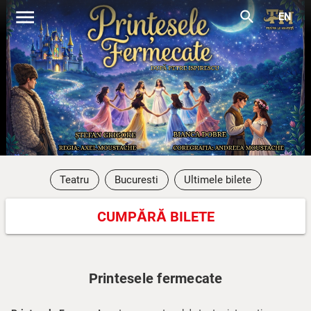
menu
search
EN
Teatru
Bucuresti
Ultimele bilete
CUMPĂRĂ BILETE
Printesele fermecate