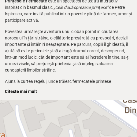
Prințesele Fermecate
este un spectacol de teatru interactiv
inspirat din basmul clasic
„Cele douăsprezece prințese”
de Petre
Ispirescu, care invită publicul într-o poveste plină de farmec, umor și
participare activă.
Povestea urmărește aventura unui cioban pornit în căutarea
norocului în țări străine, o călătorie presărată cu provocări, decizii
importante și întâlniri neașteptate. Pe parcurs, copiii îl ghidează, îl
ajută să evite pericolele și să aleagă drumul corect, descoperind,
într-un mod ludic, cât de important este să ai încredere în tine, să-ți
urmezi visele, să prețuiești prietenia și să înțelegi valoarea
cunoașterii limbilor străine.
Ajuns la curtea regelui, unde trăiesc fermecatele prințese
dansatoare, eroul se confruntă cu cele mai mari încercări, iar
Citeste mai mult
sprijinul copiilor devine esențial pentru depășirea obstacolelor și
atingerea unui final fericit. Momentele interactive, muzica și dansul
se împletesc într-un spectacol plin de energie și culoare, care
menține atenția și implicarea publicului pe tot parcursul
reprezentației.
Prințesele Fermecate
este un spectacol care aduce împreună