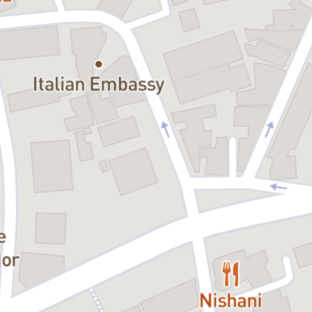
teatrul, joaca și educația, oferind o experiență caldă și memorabilă,
în care atât copiii, cât și adulții sunt invitați să râdă, să se
emoționeze și să se bucure de magia poveștii.
Spectacol cu audiență generală.
Distribuția:
Bianca Dobre și Ștefan Grigore