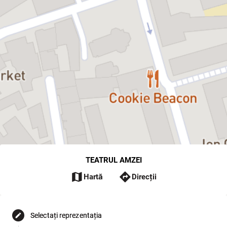
TEATRUL AMZEI
map
directions
Hartă
Direcții
Selectați reprezentația
edit