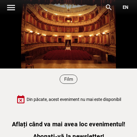
menu
search
EN
Film
event_busy
Din păcate, acest eveniment nu mai este disponibil
Aflați când va mai avea loc evenimentul!
Abonați-vă la newsletter!