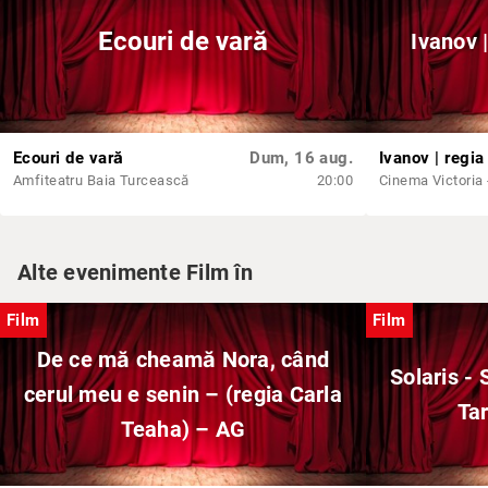
Ecouri de vară
Ivanov 
Ecouri de vară
Dum, 16 aug.
Ivanov | regia
Amfiteatru Baia Turcească
20:00
Cinema Victoria -
Alte evenimente Film în
Film
Film
De ce mă cheamă Nora, când
Solaris - 
cerul meu e senin – (regia Carla
Tar
Teaha) – AG