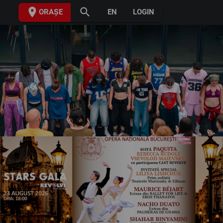
place
search
ORAȘE
EN
LOGIN