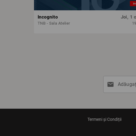
Incognito
Joi, 1 
TNB - Sala Atelier
1
mail
Adăugați
Termeni și Condiții