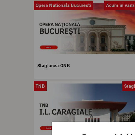
Opera Nationala Bucuresti
Acum in vanz
Stagiunea ONB
TNB
Stag