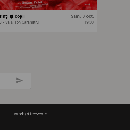
inţi şi copii
Sâm, 3 oct.
 - Sala "Ion Caramitru"
19:00
send
Întrebări frecvente