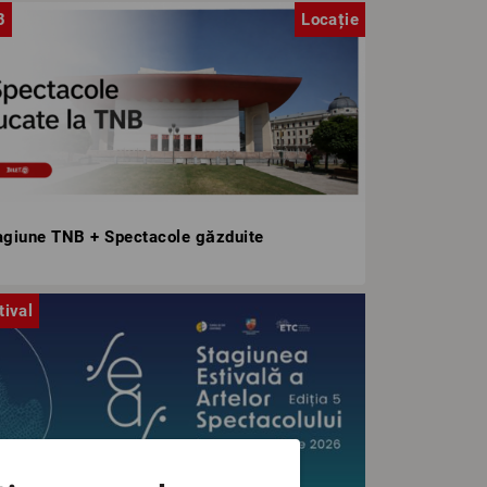
B
Locație
agiune TNB + Spectacole găzduite
tival