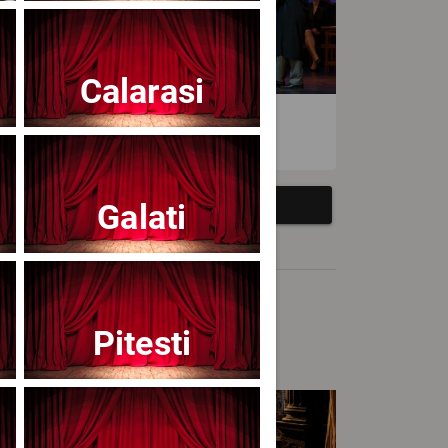
Calarasi
atrul Avangardia
Galati
Pitesti
cert