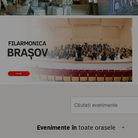
Căutați evenimente
Evenimente în
toate orașele
arrow_drop_down