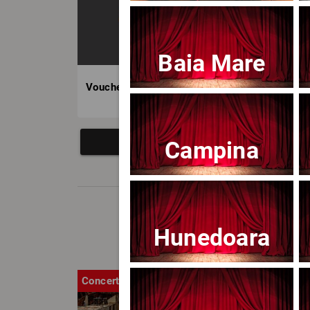
Baia Mare
Voucher BILET.ro
Campina
Hunedoara
Concert