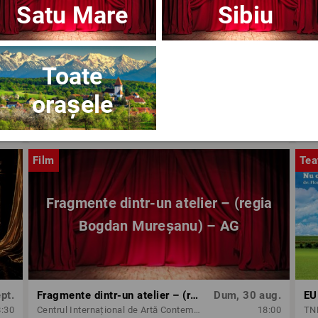
Satu Mare
Sibiu
Toate
orașele
ug.
OPERA BRAȘOV ESTIVAL – ARMONII DE VARĂ - CVINTETUL VOCAL ANATOLY - CONCERT
Dum, 30 aug.
8:30
Opera Brasov
18:30
Op
Film
Tea
Fragmente dintr-un atelier – (regia
Bogdan Mureșanu) – AG
pt.
Fragmente dintr-un atelier – (regia Bogdan Mureșanu) – AG
Dum, 30 aug.
EU
8:30
Centrul Internațional de Artă Contemporană - Baia Turcească Iași
18:00
TNB