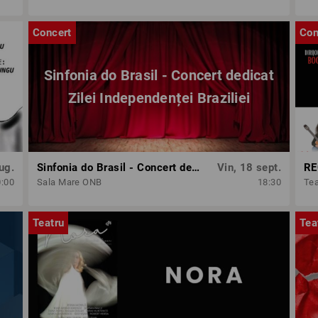
Concert
Con
Sinfonia do Brasil - Concert dedicat
Zilei Independenței Braziliei
ug.
Sinfonia do Brasil - Concert dedicat Zilei Independenței Braziliei
Vin, 18 sept.
0:00
Sala Mare ONB
18:30
Tea
Teatru
Tea