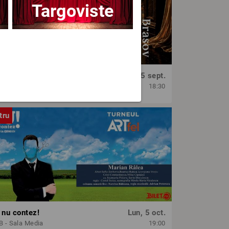
Targoviste
OPERA BRAȘOV ESTIVAL – SEARĂ DE OPERĂ – CONCERT EXTRAORDINAR
Sâm, 5 sept.
era Brasov
18:30
tru
 nu contez!
Lun, 5 oct.
 - Sala Media
19:00