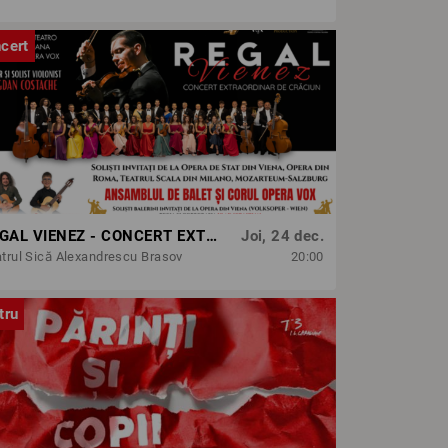
cert
REGAL VIENEZ - CONCERT EXTRAORDINAR DE CRACIUN | BRASOV
Joi, 24 dec.
trul Sică Alexandrescu Brasov
20:00
tru