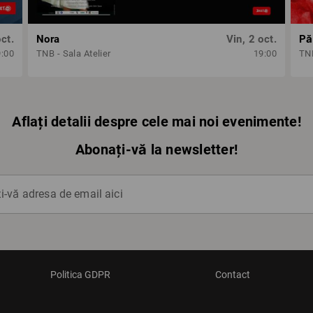
oct.
Nora
Vin, 2 oct.
Păr
9:00
TNB - Sala Atelier
19:00
TNB
Aflați detalii despre cele mai noi evenimente!
Abonați-vă la newsletter!
-vă adresa de email aici
Politica GDPR
Contact