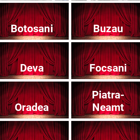
Botosani
Buzau
Teatrul Mic - Stagiunea 2025-2026
Te
Afisați mai multe evenimente
Deva
Focsani
Piatra-
Noutăți
Oradea
Neamt
Concert
Con