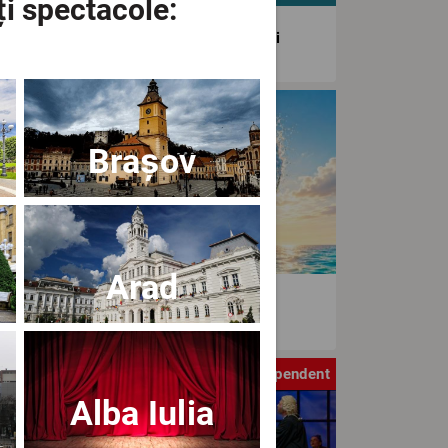
ți spectacole:
agiunea Estivală a Artelor Spectacolului
tival
Brașov
Arad
aWave Film & Arts Festival editia IV
tru
Independent
Alba Iulia