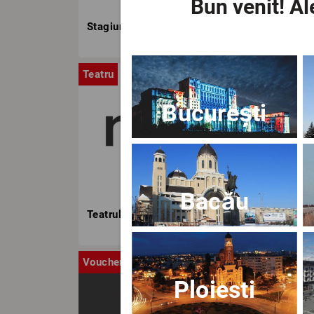
Bun venit!
Ale
Stagiunea TNB
Teatru
Stag
București
Bacău
Teatrul Nottara
Voucher
Ca
Ploiesti