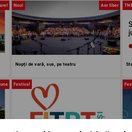
are!
Nou!
Aer liber
TN
Nopți de vară, sus, pe teatru
St
iune
Festival
Fes