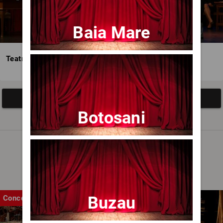
Baia Mare
Teatrul Avangardia
Afisați mai multe evenimente
Botosani
Noutăți
Buzau
Concert