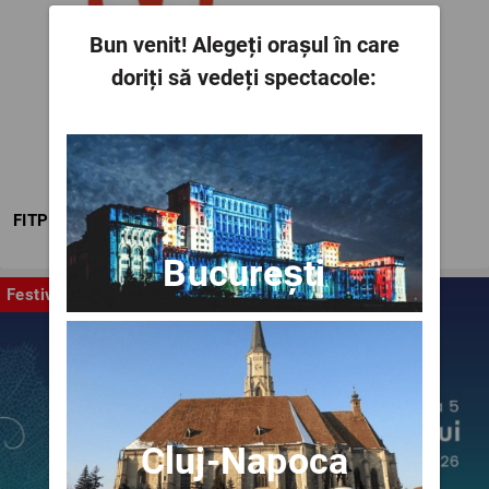
Bun venit!
Alegeți orașul în care
doriți să vedeți spectacole:
FITPTI
București
Festival
Cluj-Napoca