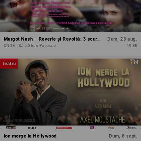
Margot Nash – Reverie și Revoltă: 3 scurtmetraje feminist-avangardiste
Dum, 23 aug.
CNDB - Sala Stere Popescu
19:30
Teatru
Ion merge la Hollywood
Dum, 6 sept.