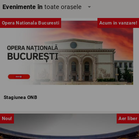
Evenimente în
toate orașele
arrow_drop_down
Opera Nationala Bucuresti
Acum in vanzare!
Stagiunea ONB
Nou!
Aer liber