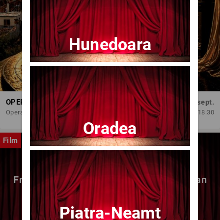
Hunedoara
OPERA BRAȘOV ESTIVAL – DANCING SUMMER - SPECTACOL DE BALET
Dum, 6 sept.
Opera Brasov
18:30
Oradea
Film
Fragmente dintr-un atelier – (regia Bogdan
Mureșanu) – AG
Piatra-Neamt