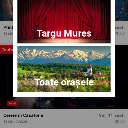
Printesele fermecate
Dum, 13 sept.
Targu Mures
Teatrul Amzei
10:00
Teatru
Toate orașele
Cerere în Căsătorie
Vin, 11 sept.
Teatrul Amzei
20:30