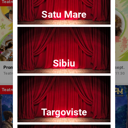
Teatru
Satu Mare
Sibiu
Promit să mă joc!
Dum, 13 sept.
Teatrul Amzei
11:30
Teatru
Targoviste