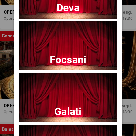
Deva
OPERA BRAȘOV ESTIVAL – ARMONII DE VARĂ - CVINTETUL VOCAL ANATOLY - CONCERT
Dum, 30 aug.
Opera Brasov
18:30
Concert
Focsani
OPERA BRAȘOV ESTIVAL – SEARĂ DE OPERĂ – CONCERT EXTRAORDINAR
Sâm, 5 sept.
Galati
Opera Brasov
18:30
Balet