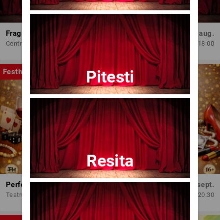
Fragmente dintr-un atelier – (regia Bogdan Mureșanu) – AG
Dum, 30 aug.
Centrul Internațional de Artă Contemporană - Baia Turcească Iași
18:00
Pitesti
Festival
Resita
Perfect Necăsătoriți
Mar, 15 sept.
Teatrul Amzei
20:30