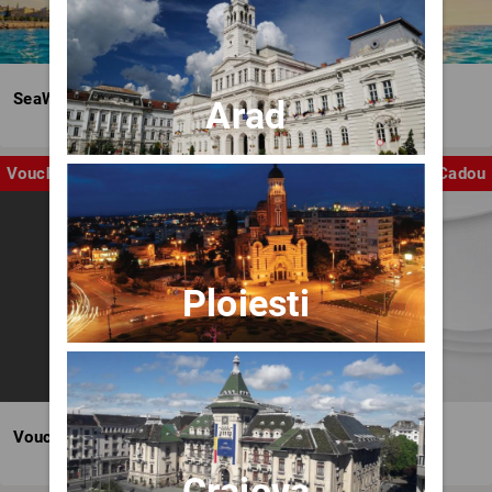
SeaWave Film & Arts Festival editia IV
Arad
Voucher
Cadou
Ploiesti
Voucher BILET.ro
Craiova