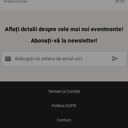
Teatrul Amzei
20:00
Aflați detalii despre cele mai noi evenimente!
Abonați-vă la newsletter!
send
mail
Adăugați-vă adresa de email aici
Termeni și Condiții
Politica GDPR
Contact