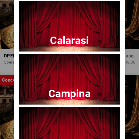
Calarasi
OPERA BRAȘOV ESTIVAL – ROMANCE & CINEMA - CONCERT
Sâm, 29 aug.
Opera Brasov
18:30
Concert
Campina