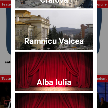
Teatrul Mic
Stagiune
Ramnicu Valcea
Teatrul Mic - Stagiunea 2025-2026
Teatru
Independent
Alba Iulia