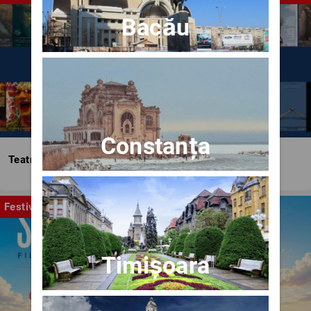
Bacău
Constanța
Teatrul Bulandra
Festival
Timișoara