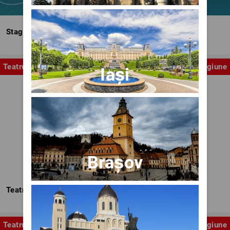
Stagiunea Estivală a Artelor Spectacolului
Teatru
Stagiune
Iași
Brașov
Teatrul Nottara
Teatru
Stagiune