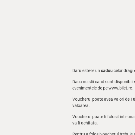
Daruieste-le un
cadou
celor dragi 
Daca nu stii cand sunt disponibili
evenimentele de pe www.bilet.ro.
Voucherul poate avea valori de
10
valoarea.
Voucherul poate fi folosit intr-un
va fi achitata.
Pentru a folosi voucherul trebuie s