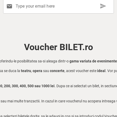
send
mail
Type your email here
Voucher BILET.ro
oferindu-le posibilitatea sa-si aleaga dintr-o
gama variata de evenimente
 sa se duca la
teatru
,
opera
sau
concerte
, acest voucher este
ideal
. Vor p
0, 200, 300, 400, 500 sau 1000 lei
. Dupa ce ai selectat un bilet, in sectiu
a sau mai multe tranzactii. In cazul in care voucherul nu acopera intreaga 
a selectezi biletele dorite, sa le adaugi in cos si sa introduci codul Vouch