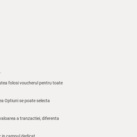
.
utea folosi voucherul pentru toate
nea Optiuni se poate selecta
valoarea a tranzactiei, diferenta
er in campul dedicat.