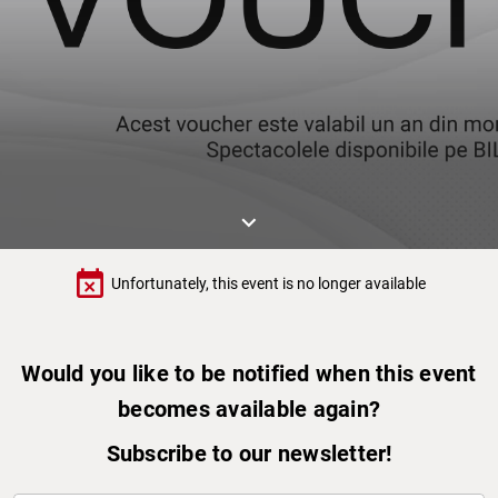
keyboard_arrow_down
event_busy
Unfortunately, this event is no longer available
Would you like to be notified when this event
becomes available again?
Subscribe to our newsletter!