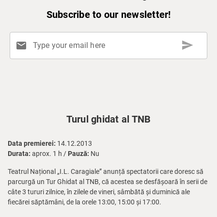
Subscribe to our newsletter!
send
mail
Type your email here
Turul ghidat al TNB
Data premierei:
14.12.2013
Durata:
aprox. 1 h /
Pauză:
Nu
Teatrul Național „I.L. Caragiale” anunță spectatorii care doresc să
parcurgă un Tur Ghidat al TNB, că acestea se desfășoară în serii de
câte 3 tururi zilnice, în zilele de vineri, sâmbătă și duminică ale
fiecărei săptămâni, de la orele 13:00, 15:00 și 17:00.