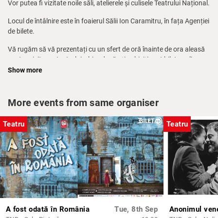
Vor putea fi vizitate noile săli, atelierele și culisele Teatrului Național.
Locul de întâlnire este în foaierul Sălii Ion Caramitru, în fața Agenției
de bilete.
Vă rugăm să vă prezentați cu un sfert de oră înainte de ora aleasă
pentru vizitarea teatrului, chiar dacă ați achiziționat bilete online.
Show more
Pentru mai multe informații, telefon: 021 314.71.71 – Agenția de
bilete a TNB.
More events from same organiser
Pe baza unei solicitări telefonice prealabile între orele 10.00 – 14.00
la nr. 0744 633 188 (dl. Ionuț Corpaci) poate fi programat un tur
Teatru
Teatru
ghidat în limba engleză.
A fost odată în România
Tue, 8th Sep
Anonimul ven