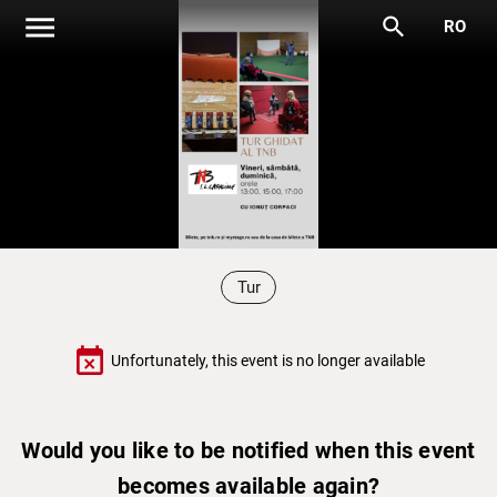
menu
search
RO
Tur
event_busy
Unfortunately, this event is no longer available
Would you like to be notified when this event
becomes available again?