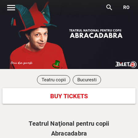
menu
search
RO
Teatru copii
Bucuresti
BUY TICKETS
Teatrul Naţional pentru copii
Abracadabra