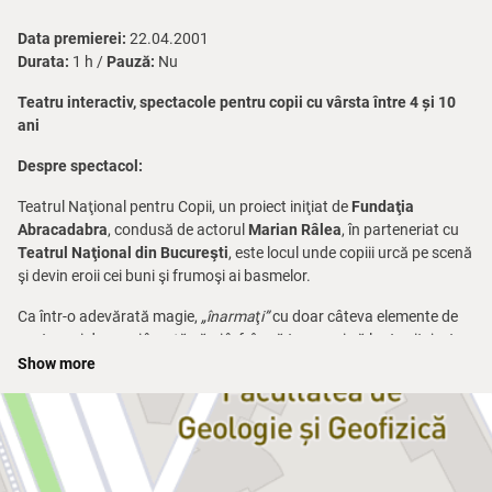
Data premierei:
22.04.2001
Durata:
1 h /
Pauză:
Nu
Teatru interactiv, spectacole pentru copii cu vârsta între 4 și 10
ani
Despre spectacol:
Teatrul Naţional pentru Copii, un proiect iniţiat de
Fundaţia
Abracadabra
, condusă de actorul
Marian Râlea
, în parteneriat cu
Teatrul Naţional din Bucureşti
, este locul unde copiii urcă pe scenă
şi devin eroii cei buni şi frumoşi ai basmelor.
Ca într-o adevărată magie,
„înarmaţi”
cu doar câteva elemente de
costum şi decor, ei învaţă să-şi înfrângă teama şi să lupte vitejeşte
cu duhurile rele, cu forţele întunecate din poveştile românilor, de ieri
Show more
şi de azi.
Înarmaţi cu multă fantezie şi poftă de joc, dar şi cu o recuzită
neaşteptată, micuţii actori au șansa ca, la capătul premierei, să
concureze pentru un rol special:
Erou de Poveste
.