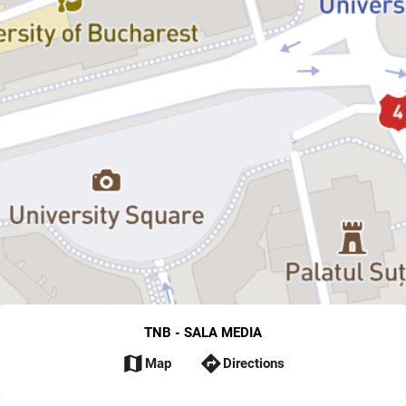
TNB - SALA MEDIA
map
directions
Map
Directions