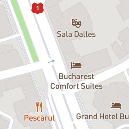
În lumea magică a teatrului și a copilăriei, totul este posibil. Poți să
lupți cu forțele rele, ținând în mână un balon pe post de sabie, și să
le învingi, pentru că la
Teatrul Național pentru Copii
Binele triumfă
întotdeauna prin luptă dreaptă
.
Fiind un spectacol interactiv, copiii trebuie să știe că există câte un
rol pentru fiecare dintre ei și, pe măsură ce povestea evoluează,
apare și șansa de a fi învingător.
De-a lungul stagiunii, toți copiii
vor urca pe scenă și vor deveni Eroi în nemuritoarele basme ale
românilor.
Distribuție:
Magicianul:
Marian Râlea, Bogdan Dumitrescu
Clovnul:
Florin Pârvu
Eroi de poveste:
Copiii din public