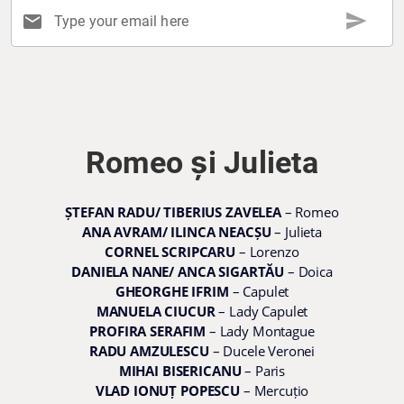
send
mail
Type your email here
Romeo și Julieta
ȘTEFAN RADU/ TIBERIUS ZAVELEA
– Romeo
ANA AVRAM/ ILINCA NEACȘU
– Julieta
CORNEL SCRIPCARU
– Lorenzo
DANIELA NANE/ ANCA SIGARTĂU
– Doica
GHEORGHE IFRIM
– Capulet
MANUELA CIUCUR
– Lady Capulet
PROFIRA SERAFIM
– Lady Montague
RADU AMZULESCU
– Ducele Veronei
MIHAI BISERICANU
– Paris
VLAD IONUȚ POPESCU
– Mercuțio