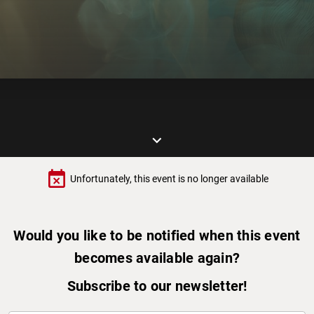
keyboard_arrow_down
event_busy
Unfortunately, this event is no longer available
Would you like to be notified when this event
becomes available again?
Subscribe to our newsletter!