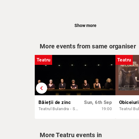
Show more
More events from same organiser
Teatru
Teatru
chevron_left
Băieții de zinc
Sun, 6th Sep
De peste 400 de ani,
Romeo și J
Teatrul Bulandra - Sala Toma Caragiu
19:00
tristă a (prea) tinerilor îndrăgos
regizorul
Eugen Gyemant
alege
poetic, gândit și simțit pentru se
More Teatru events in
Sfâșiată de vrajba fără sfârșit d