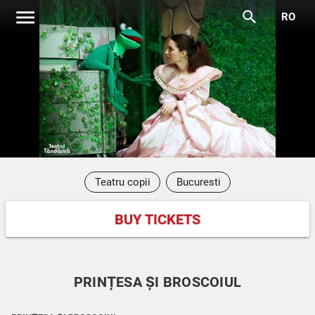
menu
search
RO
Teatru copii
Bucuresti
BUY TICKETS
PRINȚESA ȘI BROSCOIUL