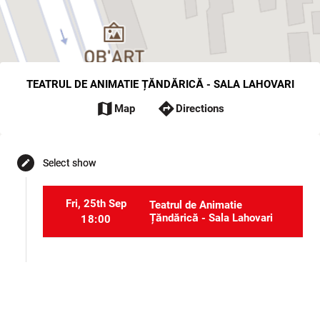
TEATRUL DE ANIMATIE ȚĂNDĂRICĂ - SALA LAHOVARI
map
directions
Map
Directions
Select show
edit
Fri, 25th Sep
Teatrul de Animatie
Țăndărică - Sala Lahovari
18:00
Select seats
event_seat