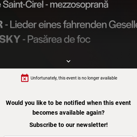
keyboard_arrow_down
event_busy
Unfortunately, this event is no longer available
Would you like to be notified when this event
becomes available again?
Subscribe to our newsletter!