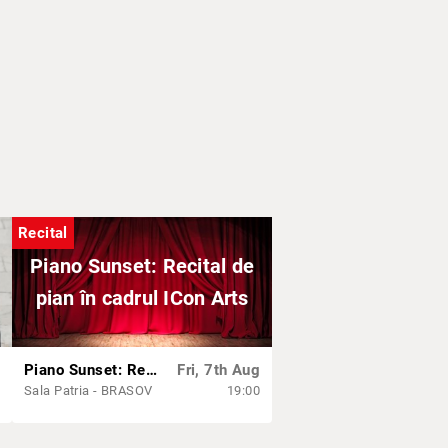
e pieselor sau la aplauze.
rmonicii Brașov cu respectarea
Recital
Piano Sunset: Recital de
pian în cadrul ICon Arts
Piano Sunset: Recital de pian în cadrul ICon Arts
Fri, 7th Aug
Sala Patria - BRASOV
19:00