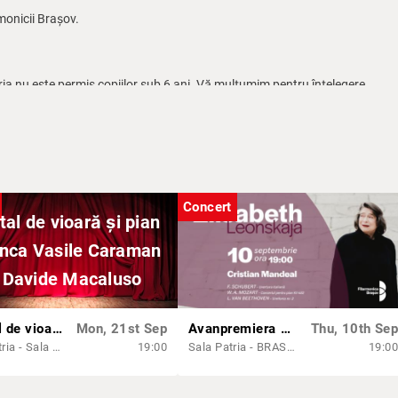
rmonicii Brașov.
ria nu este permis copiilor sub 6 ani. Vă mulțumim pentru înțelegere.
ce începând cu ora 18:30 până la ora 19.
ă începerea concertului, vă rugăm respectuos să intrați în sală între părțil
artistic, publicul spectator este invitat să participe la spectacolele Fila
Concert
tal de vioară și pian
nca Vasile Caraman
i Davide Macaluso
Recital de vioară și pian cu Anca Vasile Caraman și Davide Macaluso
Mon, 21st Sep
Avanpremiera stagiunii 149: Concert simfonic cu Cristian Mandeal și Elisabeth Leonskaja
Thu, 10th Sep
Sala Patria - Sala Muzicii de Camera
19:00
Sala Patria - BRASOV
19:00