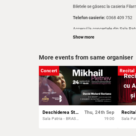
Biletele se găsesc la casieria Fila
Telefon casierie:
0368 409 752
Accesul la concertele din Sala Pat
Show more
Accesul în sala de concerte se fa
Dacă, din întâmplare, ajungeți dup
More events from same organiser
Pentru buna desfășurare a actului 
cerințelor de mai sus.
Concert
Recital
Reci
cu A
ș
Deschiderea Stagiunii 149 cu Mikhail Pletnev, David Molard Soriano și orchestra Filarmonicii Brașov
Thu, 24th Sep
Sala Patria - BRASOV
19:00