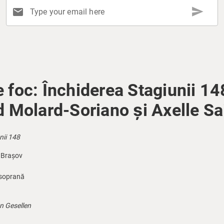
send
mail
Type your email here
 foc: Închiderea Stagiunii 14
d Molard-Soriano și Axelle Sai
nii 148
i Brașov
osoprană
n Gesellen