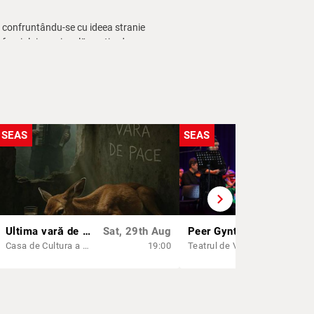
t, confruntându-se cu ideea stranie
fragiului pe o insulă pustie, dar
e contemporane.
SEAS
SEAS
chevron_right
Ultima vară de pace - SEAS 2026
Sat, 29th Aug
Peer Gynt - SEAS 2026
Wed, 1
Casa de Cultura a Sindicatelor - Constanta
19:00
Teatrul de Vară "Soveja"