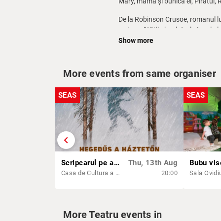
Mary, mama și bunica ei, Piratul, 
De la Robinson Crusoe, romanul lui
a singurătății absolute, la Insula 
nu tocmai pustie, oferă atât artișt
Show more
More events from same organiser
SEAS
SEAS
chevron_left
Scripcarul pe acoperiș - SEAS 2026
Thu, 13th Aug
Casa de Cultura a Sindicatelor - Constanta
20:00
More Teatru events in