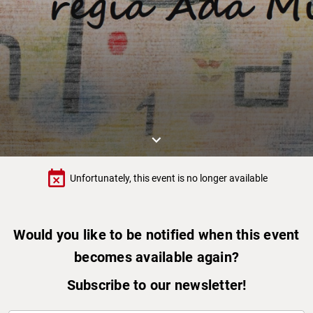
keyboard_arrow_down
event_busy
Unfortunately, this event is no longer available
Would you like to be notified when this event
becomes available again?
Subscribe to our newsletter!