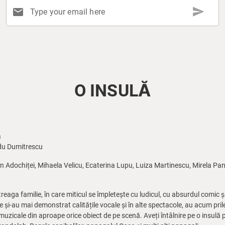
send
mail
Type your email here
O INSULĂ
a
ndu Dumitrescu
 Adochiței, Mihaela Velicu, Ecaterina Lupu, Luiza Martinescu, Mirela Pan
eaga familie, în care miticul se împletește cu ludicul, cu absurdul comic 
e și-au mai demonstrat calitățile vocale și în alte spectacole, au acum prile
icale din aproape orice obiect de pe scenă. Aveți întâlnire pe o insulă p