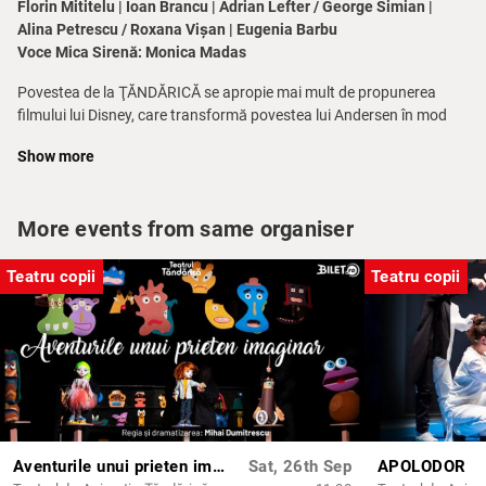
Florin Mititelu | Ioan Brancu | Adrian Lefter / George Simian |
Alina Petrescu / Roxana Vișan | Eugenia Barbu
Voce Mica Sirenă: Monica Madas
Povestea de la ŢĂNDĂRICĂ se apropie mai mult de propunerea
filmului lui Disney, care transformă povestea lui Andersen în mod
semnificativ, meditaţia asupra valorilor spirituale devenind o
Show more
poveste convenţională în care eroina este răsplătită la final cu o
căsnicie pământeană. Sirena lui Andersen este atrasă la suprafaţa
apei de două impulsuri complementare, dar separabile totodată:
More events from same organiser
iubirea romantică pentru un prinţ frumos şi dorinţa morală de a
atinge nemurirea sufletului.Mica Sirenă suferă atunci când prinţul
se căsătoreşte cu o altă fată pe care o crede salvatoarea lui. Ea se
Teatru copii
Teatru copii
desprinde de mitul sirenelor, refuzând să îl ucidă pe
prinţ,sacrificându-se pe sine şi iubirea ei şi rămâne pe veci
prizoniera apelor.
Aventurile unui prieten imaginar
Sat, 26th Sep
APOLODOR