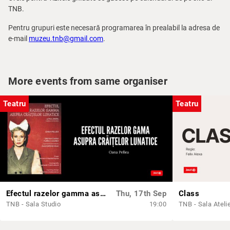
TNB.
Pentru grupuri este necesară programarea în prealabil la adresa de
e-mail
muzeu.tnb@gmail.com
.
More events from same organiser
Teatru
Teatru
Efectul razelor gamma asupra crăiţelor lunatice
Thu, 17th Sep
Class
TNB - Sala Studio
19:00
TNB - Sala Ateli