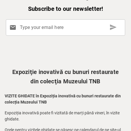
Subscribe to our newsletter!
send
mail
Type your email here
Expoziţie inovativă cu bunuri restaurate
din colecţia Muzeului TNB
VIZITE GHIDATE în Expoziția inovativă cu bunuri restaurate din
colecția Muzeului TNB
Expoziția inovativă poate fi vizitată de marți până vineri, în vizite
ghidate.
Orele pentru vizitele ghidate se găsesc pe calendarul de pe site-ul