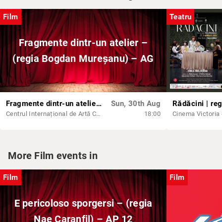
Film
Teatru
Fragmente dintr-un atelier –
(regia Bogdan Mureșanu) – AG
Fragmente dintr-un atelier – (regia Bogdan Mureșanu) – AG
Sun, 30th Aug
Centrul Internațional de Artă Contemporană - Baia Turcească Iași
18:00
Cinema Victoria -
More Film events in
Film
Film
E pericoloso sporgersi – (regia
Nae Caranfil) – AP 12