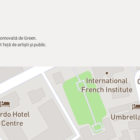
promovată de Green.
față de artiști și public.
-known (and lesser-known) songs
e bass and two voices.
ervations.
 the cultural, artistic and relaxed
 and the other members of the