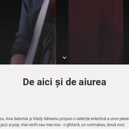
keyboard_arrow_down
De aici și de aiurea
, Ana Salomia și Vlady Săteanu propun o selecție eclectică a unor piese
în jazz și pop, mai vechi sau mai nou - o ghitară, un contrabas, două voci.