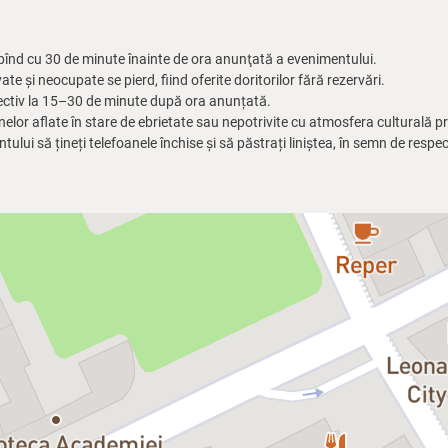
epînd cu 30 de minute înainte de ora anunţată a evenimentului.
te și neocupate se pierd, fiind oferite doritorilor fără rezervări.
ectiv la 15–30 de minute după ora anunțată.
lor aflate în stare de ebrietate sau nepotrivite cu atmosfera culturală 
ui să țineți telefoanele închise și să păstrați liniștea, în semn de respect 
u, Ana Salomia and Vlady Săteanu present an eclectic selection of well
y through older and newer jazz and pop, carried by one guitar, one doubl
vent starts
ime, seats that have not been claimed will be offered to those without res
ir set somewhere between 15-30 minutes afterwards.
uals under the influence or to anyone whose behaviour does not align with
 Hours.
our phones turned off and maintain silence out of respect for the artists