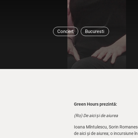
Concert
Bucuresti
Green Hours prezintă:
(Ro) De aici și de aiurea
Ioana Mîntulescu, Sorin Romanescu
de aici și de aiurea; o incursiune 