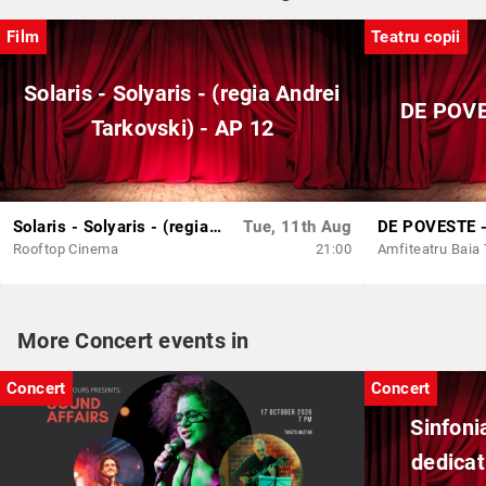
Film
Teatru copii
Solaris - Solyaris - (regia Andrei
DE POVE
Tarkovski) - AP 12
Solaris - Solyaris - (regia Andrei Tarkovski) - AP 12
Tue, 11th Aug
Rooftop Cinema
21:00
Amfiteatru Baia
More Concert events in
Concert
Concert
Sinfoni
dedicat