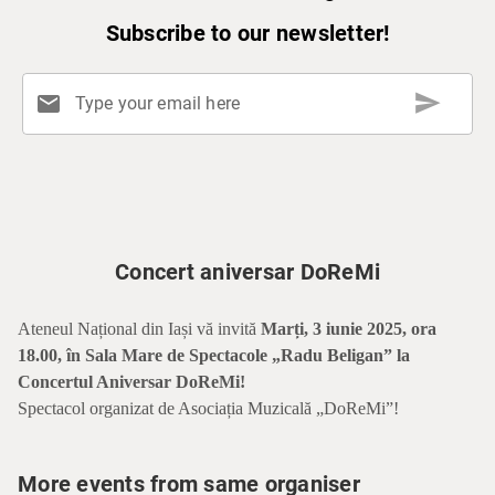
Subscribe to our newsletter!
send
mail
Type your email here
Concert aniversar DoReMi
Ateneul Național din Iași vă invită
Marți, 3 iunie 2025, ora
18.00
, în Sala Mare de Spectacole „Radu Beligan” la
Concertul Aniversar DoReMi!
Spectacol organizat de Asociația Muzicală „DoReMi”!
More events from same organiser