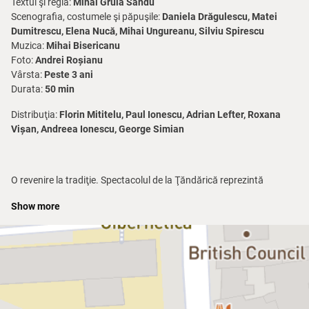
Textul şi regia:
Mihai Gruia Sandu
Scenografia, costumele şi păpuşile:
Daniela Drăgulescu, Matei
Dumitrescu, Elena Nucă, Mihai Ungureanu, Silviu Spirescu
Muzica:
Mihai Bisericanu
Foto:
Andrei Roșianu
Vârsta:
Peste 3 ani
Durata:
50 min
Distribuţia:
Florin Mititelu, Paul Ionescu, Adrian Lefter, Roxana
Vișan, Andreea Ionescu, George Simian
O revenire la tradiţie. Spectacolul de la Ţăndărică reprezintă
revenirea la una din tradiţiile teatrului de păpuşi, marioneta cu fire
Show more
lungi, cu pasarelă. Punerea în scenă se bazează pe povestea
clasică pe care o respectă, dar toate aventurile celor trei purceluşi
sunt privite cu ironie.