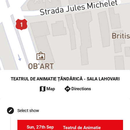
TEATRUL DE ANIMATIE ȚĂNDĂRICĂ - SALA LAHOVARI
map
directions
Map
Directions
Select show
edit
Sun, 27th Sep
Teatrul de Animatie