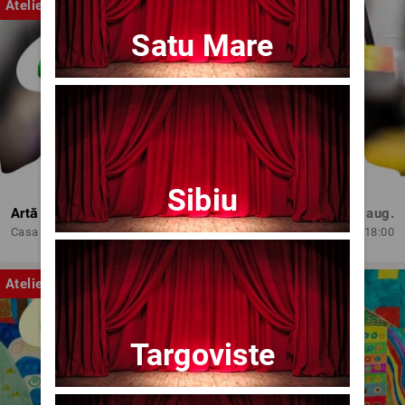
Atelier
Satu Mare
Sibiu
Artă și Profesionalism
Mie, 12 aug.
Casa de Cultura 'Mihai Ursachi' a Municipiului Iasi
18:00
Atelier
Targoviste