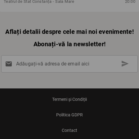
Teatrul de Stat Constanța - Sala Mare
20:00
Aflați detalii despre cele mai noi evenimente!
Abonați-vă la newsletter!
send
mail
Adăugați-vă adresa de email aici
Termeni și Condiții
Politica GDPR
Contact