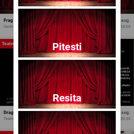
Fragmente dintr-un atelier – (regia Bogdan Mureșanu) – AG
Dum, 30 aug.
Centrul Internațional de Artă Contemporană - Baia Turcească Iași
18:00
Pitesti
Teatru
Resita
Dragoste pe-un fir de ață
Joi, 13 aug.
Teatrul Amzei
20:30