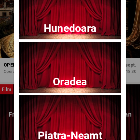
Hunedoara
OPERA BRAȘOV ESTIVAL – DANCING SUMMER - SPECTACOL DE BALET
Dum, 6 sept.
Opera Brasov
18:30
Oradea
Film
Fragmente dintr-un atelier – (regia Bogdan
Mureșanu) – AG
Piatra-Neamt