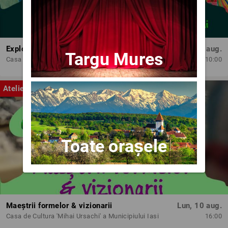
Exploratorii cromatici
Lun, 10 aug.
Targu Mures
Casa de Cultura 'Mihai Ursachi' a Municipiului Iasi
10:00
Atelier
Toate orașele
Maeștrii formelor & vizionarii
Lun, 10 aug.
Casa de Cultura 'Mihai Ursachi' a Municipiului Iasi
16:00