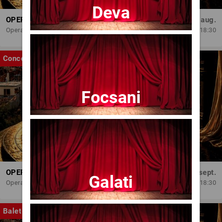
Deva
OPERA BRAȘOV ESTIVAL – ARMONII DE VARĂ - CVINTETUL VOCAL ANATOLY - CONCERT
Dum, 30 aug.
Opera Brasov
18:30
Concert
Focsani
OPERA BRAȘOV ESTIVAL – SEARĂ DE OPERĂ – CONCERT EXTRAORDINAR
Sâm, 5 sept.
Galati
Opera Brasov
18:30
Balet