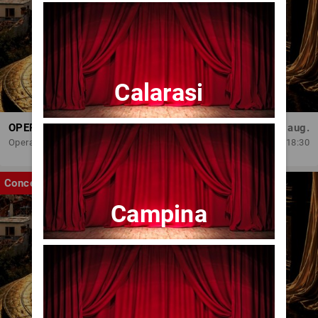
Calarasi
OPERA BRAȘOV ESTIVAL – ROMANCE & CINEMA - CONCERT
Sâm, 29 aug.
Opera Brasov
18:30
Concert
Campina