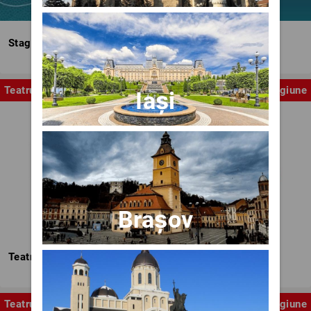
Stagiunea Estivală a Artelor Spectacolului
Teatru
Stagiune
Iași
Brașov
Teatrul Nottara
Teatru
Stagiune