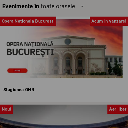
Evenimente în
toate orașele
arrow_drop_down
Opera Nationala Bucuresti
Acum in vanzare!
Stagiunea ONB
Nou!
Aer liber