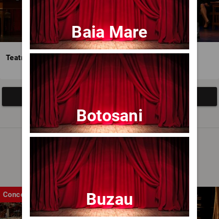
Baia Mare
Teatrul Avangardia
Afisați mai multe evenimente
Botosani
Noutăți
Buzau
Concert