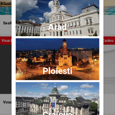
SeaWave Film & Arts Festival editia IV
Arad
Voucher
Cadou
Ploiesti
Voucher BILET.ro
Craiova