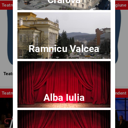
Teatrul Mic
Stagiune
Ramnicu Valcea
Teatrul Mic - Stagiunea 2025-2026
Teatru
Independent
Alba Iulia