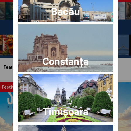
Bacău
Constanța
Teatrul Bulandra
Festival
Timișoara