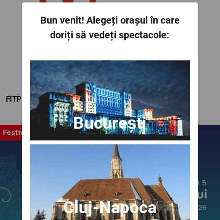
Bun venit!
Alegeți orașul în care
doriți să vedeți spectacole:
FITPTI
București
Festival
Cluj-Napoca