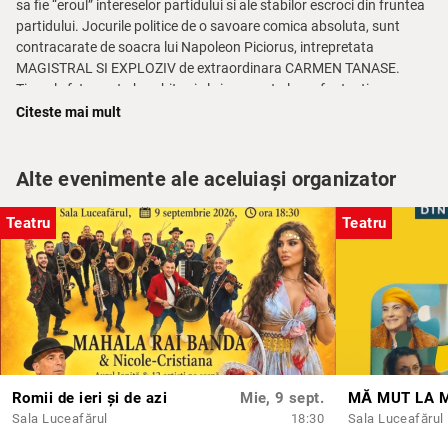
sa fie “eroul” intereselor partidului si ale stabilor escroci din fruntea
partidului. Jocurile politice de o savoare comica absoluta, sunt
contracarate de soacra lui Napoleon Piciorus, intrepretata
MAGISTRAL SI EXPLOZIV de extraordinara CARMEN TANASE.
Tinerele fete sunt absorbite si ele in aceasta lume fantastica a
puterii si banilor, completand un tablou de un comic total! Vino sa
Citeste mai mult
razi si sa vezi oglinda pe care o pune aceasta superba comedie
societatii romanesti! O seara de comedie totala! Distribuție: Carmen
Tănase, Răzvan Oprea, Victor Vurtejanu, Pavel Bârsan, Antonia
Alte evenimente ale aceluiași organizator
Scutaru, Jennifer Dumitrașcu, Rădița Roșu, Rareș Ularu Regie:
Răzvan Oprea Scenografie: Simona Marcu Asistent regie:Ștefania
Teatru
Teatru
Brat Costume: Sonia Trifan Make-up: Loredana Voicu Hairstyling:
Flory Niculae
Romii de ieri și de azi
Mie, 9 sept.
MĂ MUT LA 
Sala Luceafărul
18:30
Sala Luceafărul