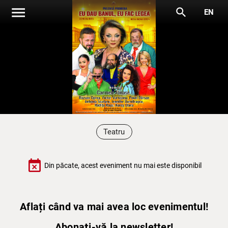
menu
search
EN
Teatru
event_busy
Din păcate, acest eveniment nu mai este disponibil
Aflați când va mai avea loc evenimentul!
Abonați-vă la newsletter!