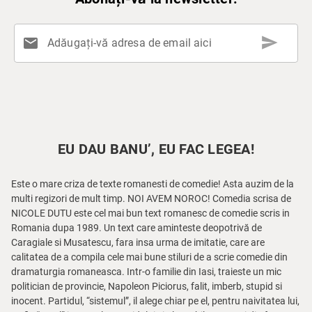
send
mail
Adăugați-vă adresa de email aici
EU DAU BANU’, EU FAC LEGEA!
Este o mare criza de texte romanesti de comedie! Asta auzim de la
multi regizori de mult timp. NOI AVEM NOROC! Comedia scrisa de
NICOLE DUTU este cel mai bun text romanesc de comedie scris in
Romania dupa 1989. Un text care aminteste deopotrivă de
Caragiale si Musatescu, fara insa urma de imitatie, care are
calitatea de a compila cele mai bune stiluri de a scrie comedie din
dramaturgia romaneasca. Intr-o familie din Iasi, traieste un mic
politician de provincie, Napoleon Piciorus, falit, imberb, stupid si
inocent. Partidul, “sistemul”, il alege chiar pe el, pentru naivitatea lui,