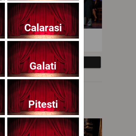
Calarasi
atrul Avangardia
Galati
Pitesti
cert