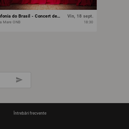
Sinfonia do Brasil - Concert dedicat Zilei Independenței Braziliei
Vin, 18 sept.
la Mare ONB
18:30
send
Întrebări frecvente