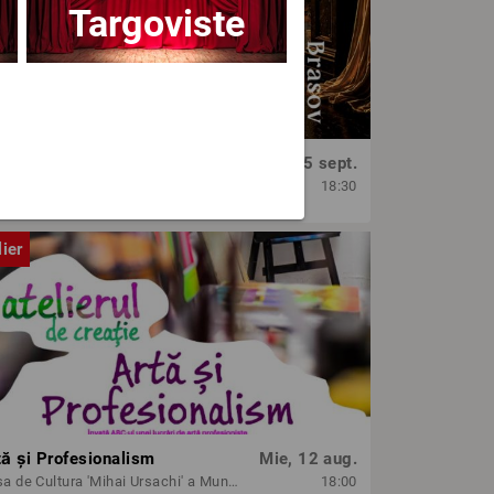
Targoviste
OPERA BRAȘOV ESTIVAL – SEARĂ DE OPERĂ – CONCERT EXTRAORDINAR
Sâm, 5 sept.
era Brasov
18:30
lier
tă și Profesionalism
Mie, 12 aug.
Casa de Cultura 'Mihai Ursachi' a Municipiului Iasi
18:00