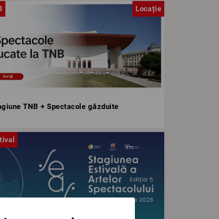
B
Locație
agiune TNB + Spectacole găzduite
tival