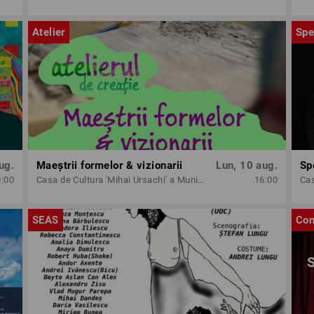
Atelier
Spe
ug.
Maeștrii formelor & vizionarii
Lun, 10 aug.
0:00
Casa de Cultura 'Mihai Ursachi' a Municipiului Iasi
16:00
SEAS
Con
S