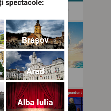
ți spectacole:
agiunea Estivală a Artelor Spectacolului
tival
Brașov
Arad
aWave Film & Arts Festival editia IV
tru
Independent
Alba Iulia