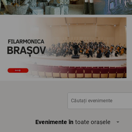
Căutați evenimente
Evenimente în
toate orașele
arrow_drop_down