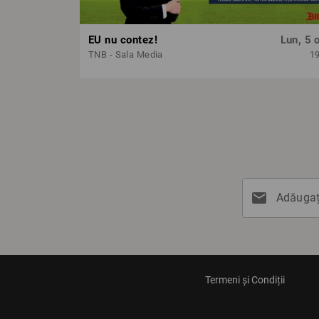
EU nu contez!
Lun, 5 o
TNB - Sala Media
1
mail
Adăugați
Termeni și Condiții