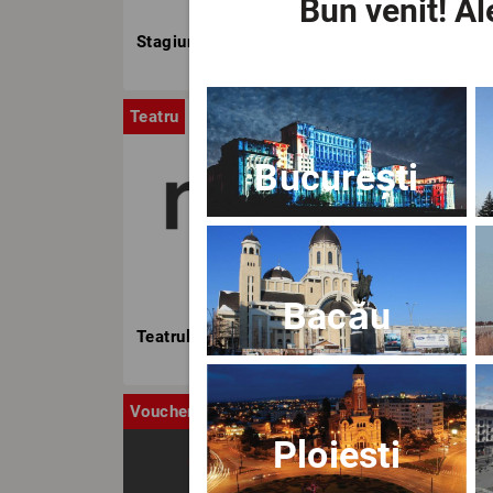
Bun venit!
Ale
Stagiunea TNB
Teatru
Stag
București
Bacău
Teatrul Nottara
Voucher
Ca
Ploiesti