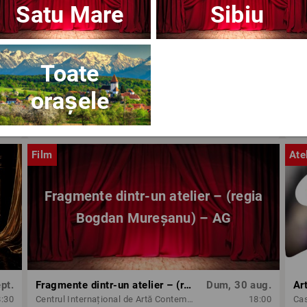
Satu Mare
Sibiu
Toate
orașele
ug.
OPERA BRAȘOV ESTIVAL – ARMONII DE VARĂ - CVINTETUL VOCAL ANATOLY - CONCERT
Dum, 30 aug.
8:30
Opera Brasov
18:30
Op
Film
Ate
Fragmente dintr-un atelier – (regia
Bogdan Mureșanu) – AG
pt.
Fragmente dintr-un atelier – (regia Bogdan Mureșanu) – AG
Dum, 30 aug.
Ar
8:30
Centrul Internațional de Artă Contemporană - Baia Turcească Iași
18:00