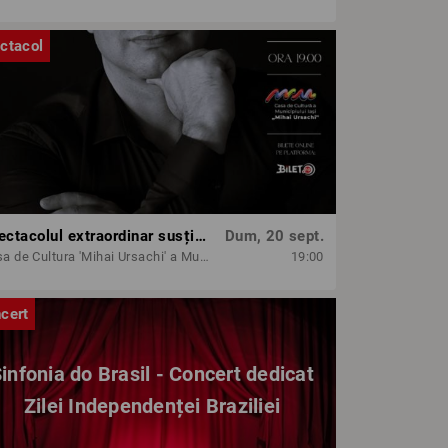
ctacol
Spectacolul extraordinar susținut de tenorul Paul Cel Mare
Dum, 20 sept.
Casa de Cultura 'Mihai Ursachi' a Municipiului Iasi
19:00
cert
infonia do Brasil - Concert dedicat
Zilei Independenței Braziliei