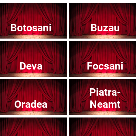
Botosani
Buzau
Teatrul Mic - Stagiunea 2025-2026
Te
Afisați mai multe evenimente
Deva
Focsani
Piatra-
Noutăți
Oradea
Neamt
Concert
Con