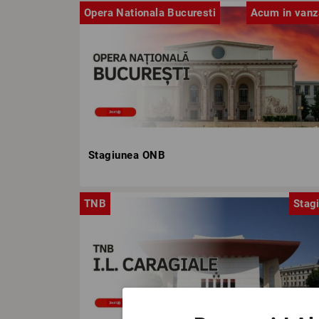
Opera Nationala Bucuresti
Acum in vanz
Stagiunea ONB
TNB
Stag