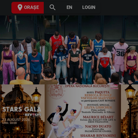
place
search
ORAȘE
EN
LOGIN