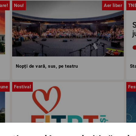
are!
Nou!
Aer liber
TN
Nopți de vară, sus, pe teatru
St
iune
Festival
Fes