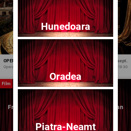
Hunedoara
OPERA BRAȘOV ESTIVAL – DANCING SUMMER - SPECTACOL DE BALET
Dum, 6 sept.
Opera Brasov
18:30
Oradea
Film
Fragmente dintr-un atelier – (regia Bogdan
Mureșanu) – AG
Piatra-Neamt