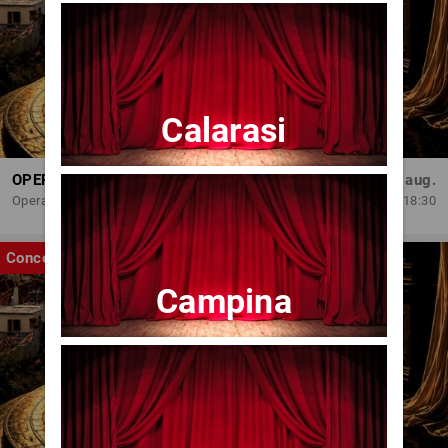
Calarasi
OPERA BRAȘOV ESTIVAL – ROMANCE & CINEMA - CONCERT
Sâm, 29 aug.
Opera Brasov
18:30
Concert
Campina