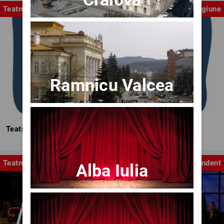
Teatrul Mic
Stagiune
Ramnicu Valcea
Teatrul Mic - Stagiunea 2025-2026
Teatru
Independent
Alba Iulia