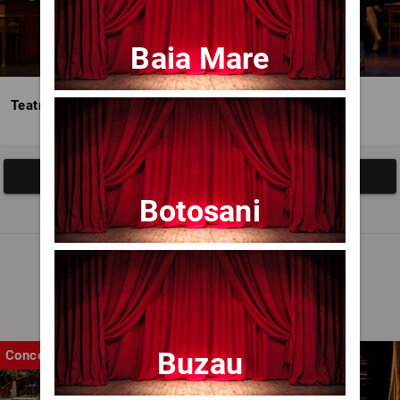
Baia Mare
Teatrul Avangardia
Afisați mai multe evenimente
Botosani
Noutăți
Buzau
Concert