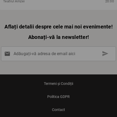
Teatrul Amzei
20:00
Aflați detalii despre cele mai noi evenimente!
Abonați-vă la newsletter!
send
mail
Adăugați-vă adresa de email aici
Termeni și Condiții
Politica GDPR
Contact