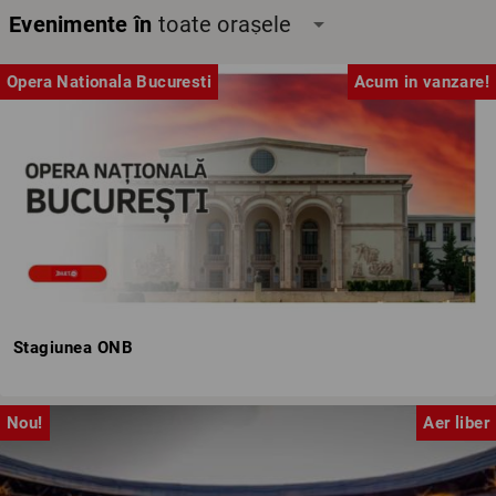
Evenimente în
toate orașele
arrow_drop_down
Opera Nationala Bucuresti
Acum in vanzare!
Stagiunea ONB
Nou!
Aer liber