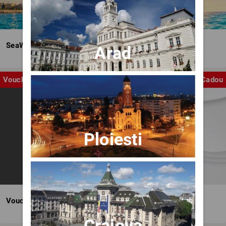
SeaWave Film & Arts Festival editia IV
Arad
Voucher
Cadou
Ploiesti
Voucher BILET.ro
Craiova