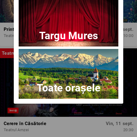
Printesele fermecate
Dum, 13 sept.
Targu Mures
Teatrul Amzei
10:00
Teatru
Toate orașele
Cerere în Căsătorie
Vin, 11 sept.
Teatrul Amzei
20:30