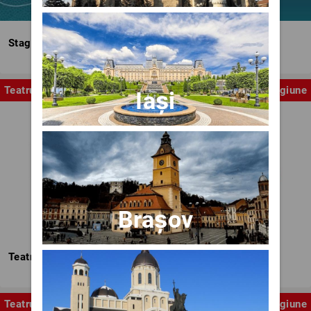
Stagiunea Estivală a Artelor Spectacolului
Teatru
Stagiune
Iași
Brașov
Teatrul Nottara
Teatru
Stagiune