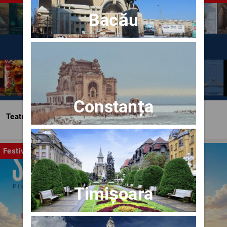
Bacău
Constanța
Teatrul Bulandra
Festival
Timișoara