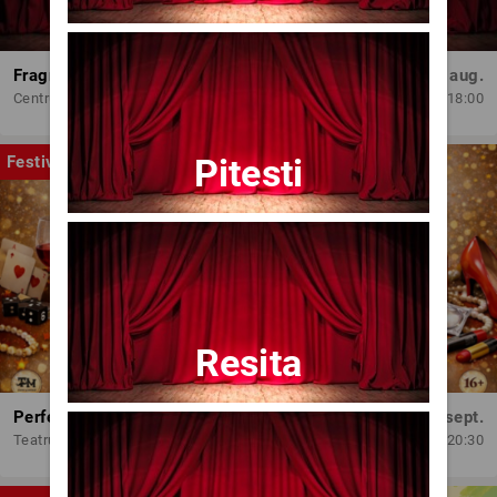
Fragmente dintr-un atelier – (regia Bogdan Mureșanu) – AG
Dum, 30 aug.
Centrul Internațional de Artă Contemporană - Baia Turcească Iași
18:00
Pitesti
Festival
Resita
Perfect Necăsătoriți
Mar, 15 sept.
Teatrul Amzei
20:30