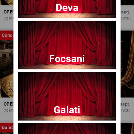
Deva
OPERA BRAȘOV ESTIVAL – ARMONII DE VARĂ - CVINTETUL VOCAL ANATOLY - CONCERT
Dum, 30 aug.
Opera Brasov
18:30
Concert
Focsani
OPERA BRAȘOV ESTIVAL – SEARĂ DE OPERĂ – CONCERT EXTRAORDINAR
Sâm, 5 sept.
Galati
Opera Brasov
18:30
Balet