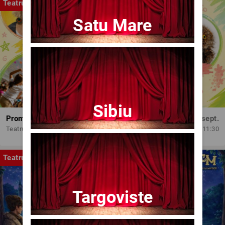
Teatru
Satu Mare
Sibiu
Promit să mă joc!
Dum, 13 sept.
Teatrul Amzei
11:30
Teatru
Targoviste