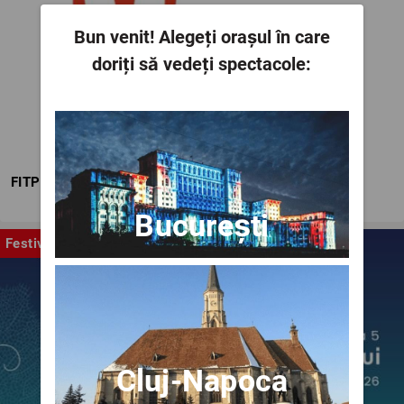
Bun venit!
Alegeți orașul în care
doriți să vedeți spectacole:
FITPTI
București
Festival
Cluj-Napoca