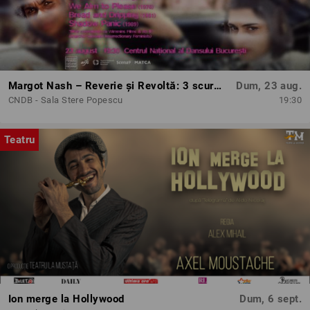
Margot Nash – Reverie și Revoltă: 3 scurtmetraje feminist-avangardiste
Dum, 23 aug.
CNDB - Sala Stere Popescu
19:30
Teatru
Ion merge la Hollywood
Dum, 6 sept.