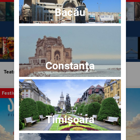
Bacău
Constanța
Teatrul Bulandra
Festival
Timișoara