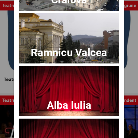
Teatrul Mic
Stagiune
Ramnicu Valcea
Teatrul Mic - Stagiunea 2025-2026
Teatru
Independent
Alba Iulia