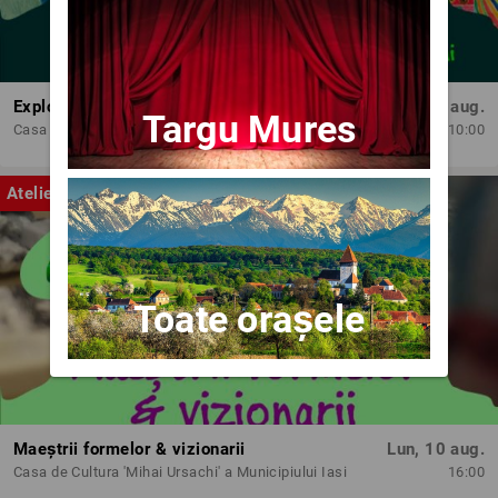
Exploratorii cromatici
Lun, 10 aug.
Targu Mures
Casa de Cultura 'Mihai Ursachi' a Municipiului Iasi
10:00
Atelier
Toate orașele
Maeștrii formelor & vizionarii
Lun, 10 aug.
Casa de Cultura 'Mihai Ursachi' a Municipiului Iasi
16:00