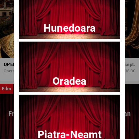
Hunedoara
OPERA BRAȘOV ESTIVAL – DANCING SUMMER - SPECTACOL DE BALET
Dum, 6 sept.
Opera Brasov
18:30
Oradea
Film
Fragmente dintr-un atelier – (regia Bogdan
Mureșanu) – AG
Piatra-Neamt