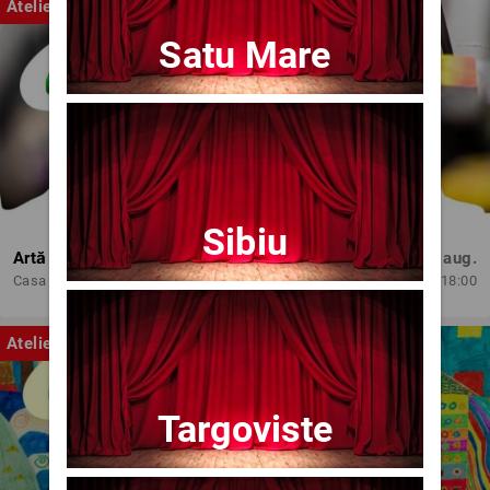
Atelier
Satu Mare
Sibiu
Artă și Profesionalism
Mie, 12 aug.
Casa de Cultura 'Mihai Ursachi' a Municipiului Iasi
18:00
Atelier
Targoviste