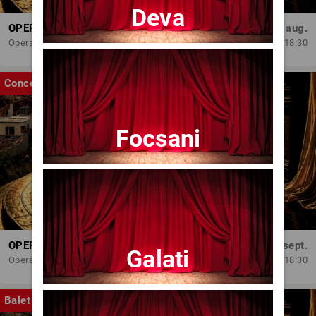
Deva
OPERA BRAȘOV ESTIVAL – ARMONII DE VARĂ - CVINTETUL VOCAL ANATOLY - CONCERT
Dum, 30 aug.
Opera Brasov
18:30
Concert
Focsani
OPERA BRAȘOV ESTIVAL – SEARĂ DE OPERĂ – CONCERT EXTRAORDINAR
Sâm, 5 sept.
Galati
Opera Brasov
18:30
Balet