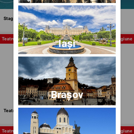
Stagiunea Estivală a Artelor Spectacolului
Teatru
Stagiune
Iași
Brașov
Teatrul Nottara
Teatru
Stagiune