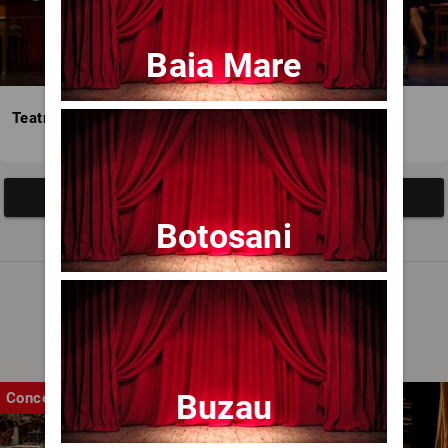
Baia Mare
Teatrul Avangardia
Afisați mai multe evenimente
Botosani
Noutăți
Buzau
Concert