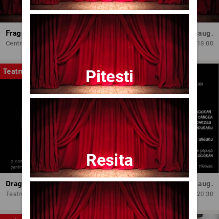
Fragmente dintr-un atelier – (regia Bogdan Mureșanu) – AG
Dum, 30 aug.
Centrul Internațional de Artă Contemporană - Baia Turcească Iași
18:00
Pitesti
Teatru
Resita
Dragoste pe-un fir de ață
Joi, 13 aug.
Teatrul Amzei
20:30