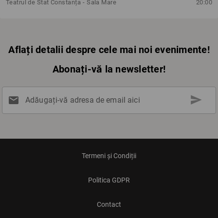
Teatrul de Stat Constanța - Sala Mare
20:00
Aflați detalii despre cele mai noi evenimente!
Abonați-vă la newsletter!
send
mail
Adăugați-vă adresa de email aici
Termeni și Condiții
Politica GDPR
Contact