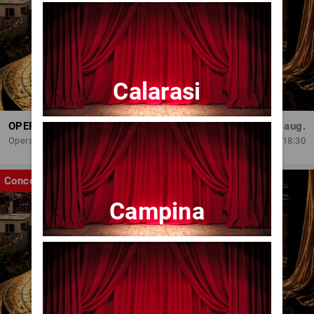
Calarasi
OPERA BRAȘOV ESTIVAL – ROMANCE & CINEMA - CONCERT
Sâm, 29 aug.
Opera Brasov
18:30
Concert
Campina