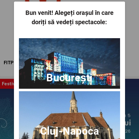
Bun venit!
Alegeți orașul în care
doriți să vedeți spectacole:
FITPTI
București
Festival
Cluj-Napoca