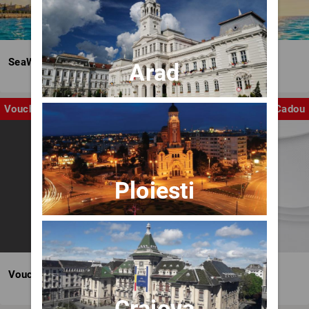
SeaWave Film & Arts Festival editia IV
Arad
Voucher
Cadou
Ploiesti
Voucher BILET.ro
Craiova