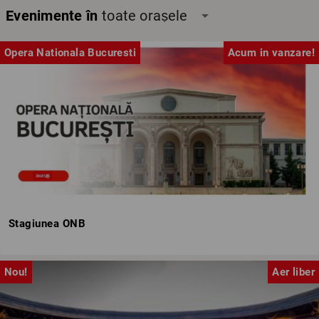
Evenimente în
toate orașele
arrow_drop_down
Opera Nationala Bucuresti
Acum in vanzare!
Stagiunea ONB
Nou!
Aer liber