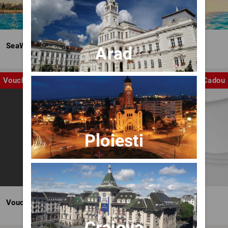
SeaWave Film & Arts Festival editia IV
Arad
Voucher
Cadou
Ploiesti
Voucher BILET.ro
Craiova