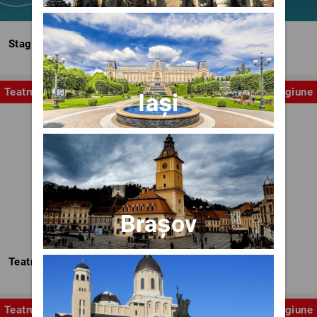
Stagiunea Estivală a Artelor Spectacolului
Teatru
Stagiune
Iași
Brașov
Teatrul Nottara
Teatru
Stagiune