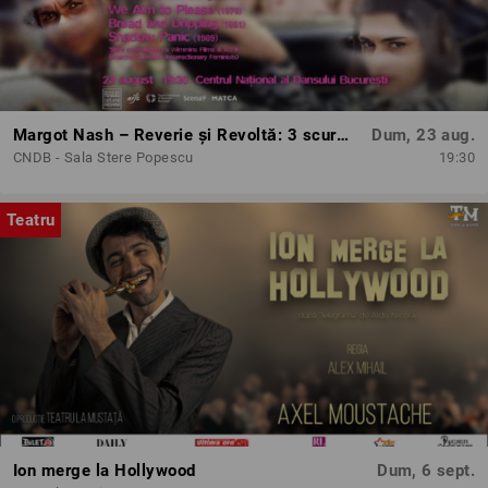
Margot Nash – Reverie și Revoltă: 3 scurtmetraje feminist-avangardiste
Dum, 23 aug.
CNDB - Sala Stere Popescu
19:30
Teatru
Ion merge la Hollywood
Dum, 6 sept.