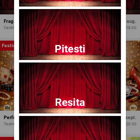
Fragmente dintr-un atelier – (regia Bogdan Mureșanu) – AG
Dum, 30 aug.
Centrul Internațional de Artă Contemporană - Baia Turcească Iași
18:00
Pitesti
Festival
Resita
Perfect Necăsătoriți
Mar, 15 sept.
Teatrul Amzei
20:30