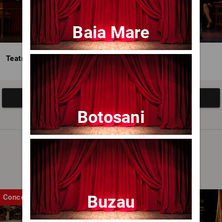
Baia Mare
Teatrul Avangardia
Afisați mai multe evenimente
Botosani
Noutăți
Buzau
Concert