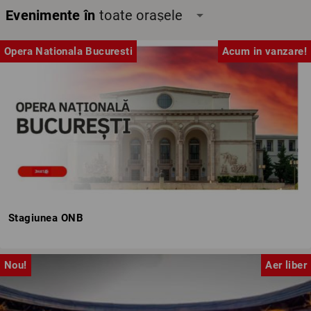
Evenimente în
toate orașele
arrow_drop_down
Opera Nationala Bucuresti
Acum in vanzare!
Stagiunea ONB
Nou!
Aer liber