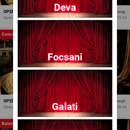
Deva
OPERA BRAȘOV ESTIVAL – ARMONII DE VARĂ - CVINTETUL VOCAL ANATOLY - CONCERT
Dum, 30 aug.
Opera Brasov
18:30
Concert
Focsani
OPERA BRAȘOV ESTIVAL – SEARĂ DE OPERĂ – CONCERT EXTRAORDINAR
Sâm, 5 sept.
Galati
Opera Brasov
18:30
Balet