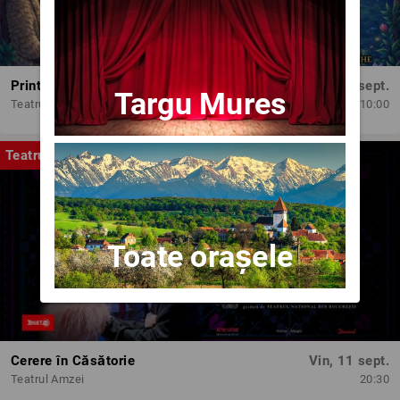
Printesele fermecate
Dum, 13 sept.
Targu Mures
Teatrul Amzei
10:00
Teatru
Toate orașele
Cerere în Căsătorie
Vin, 11 sept.
Teatrul Amzei
20:30