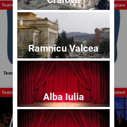
Teatrul Mic
Stagiune
Ramnicu Valcea
Teatrul Mic - Stagiunea 2025-2026
Teatru
Independent
Alba Iulia