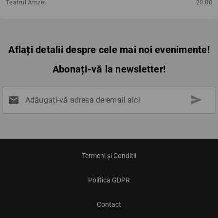
Teatrul Amzei
20:00
Aflați detalii despre cele mai noi evenimente!
Abonați-vă la newsletter!
send
mail
Adăugați-vă adresa de email aici
Termeni și Condiții
Politica GDPR
Contact