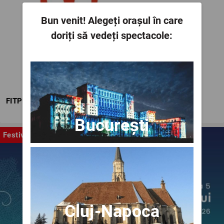
Bun venit!
Alegeți orașul în care
doriți să vedeți spectacole:
FITPTI
București
Festival
Cluj-Napoca