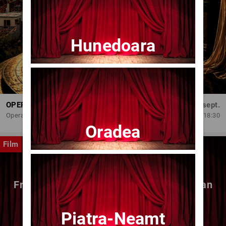
Hunedoara
OPERA BRAȘOV ESTIVAL – DANCING SUMMER - SPECTACOL DE BALET
Dum, 6 sept.
Opera Brasov
18:30
Oradea
Film
Fragmente dintr-un atelier – (regia Bogdan
Mureșanu) – AG
Piatra-Neamt