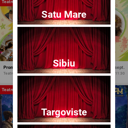
Teatru
Satu Mare
Sibiu
Promit să mă joc!
Dum, 13 sept.
Teatrul Amzei
11:30
Teatru
Targoviste