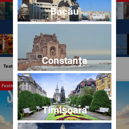
Bacău
Constanța
Teatrul Bulandra
Festival
Timișoara