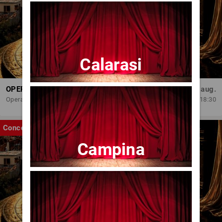
Calarasi
OPERA BRAȘOV ESTIVAL – ROMANCE & CINEMA - CONCERT
Sâm, 29 aug.
Opera Brasov
18:30
Concert
Campina