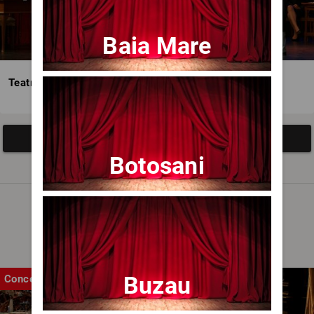
Baia Mare
Teatrul Avangardia
Afisați mai multe evenimente
Botosani
Noutăți
Buzau
Concert