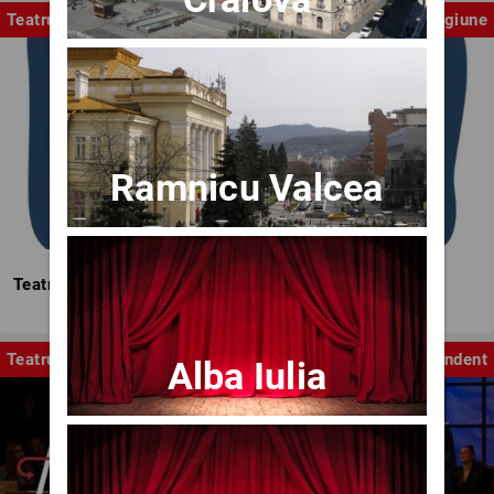
Teatrul Mic
Stagiune
Ramnicu Valcea
Teatrul Mic - Stagiunea 2025-2026
Teatru
Independent
Alba Iulia