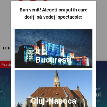
Bun venit!
Alegeți orașul în care
doriți să vedeți spectacole:
FITPTI
București
Festival
Cluj-Napoca