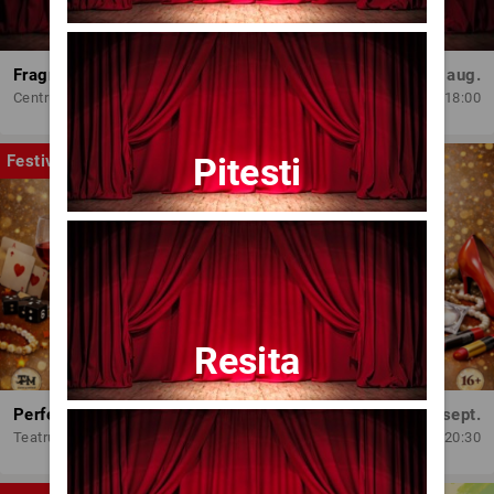
Fragmente dintr-un atelier – (regia Bogdan Mureșanu) – AG
Dum, 30 aug.
Centrul Internațional de Artă Contemporană - Baia Turcească Iași
18:00
Pitesti
Festival
Resita
Perfect Necăsătoriți
Mar, 15 sept.
Teatrul Amzei
20:30