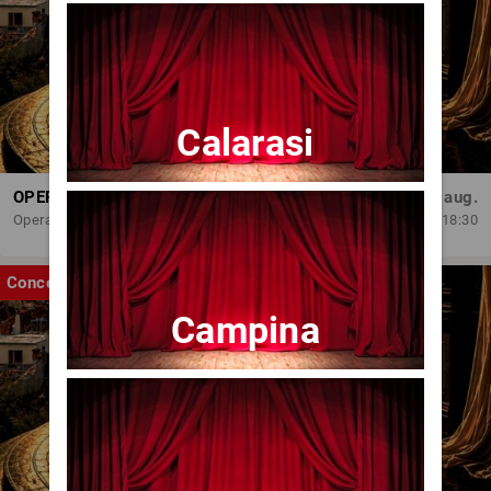
Calarasi
OPERA BRAȘOV ESTIVAL – ROMANCE & CINEMA - CONCERT
Sâm, 29 aug.
Opera Brasov
18:30
Concert
Campina