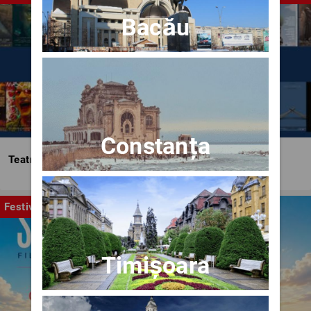
Bacău
Constanța
Teatrul Bulandra
Festival
Timișoara