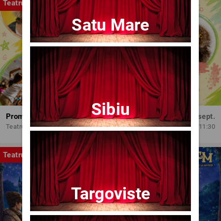
Teatru
Satu Mare
Sibiu
Promit să mă joc!
Dum, 13 sept.
Teatrul Amzei
11:30
Teatru
Targoviste