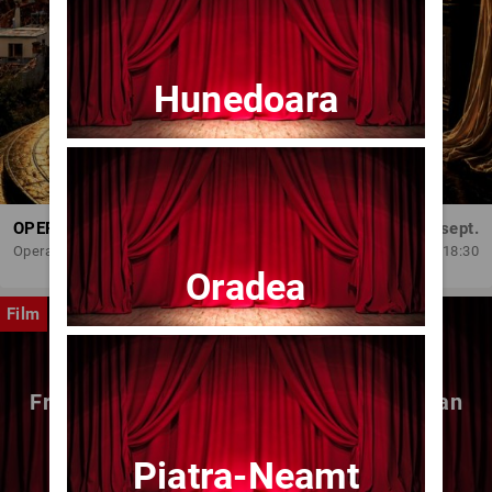
Hunedoara
OPERA BRAȘOV ESTIVAL – DANCING SUMMER - SPECTACOL DE BALET
Dum, 6 sept.
Opera Brasov
18:30
Oradea
Film
Fragmente dintr-un atelier – (regia Bogdan
Mureșanu) – AG
Piatra-Neamt