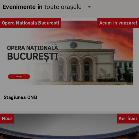
Evenimente în
toate orașele
arrow_drop_down
Opera Nationala Bucuresti
Acum in vanzare!
Stagiunea ONB
Nou!
Aer liber