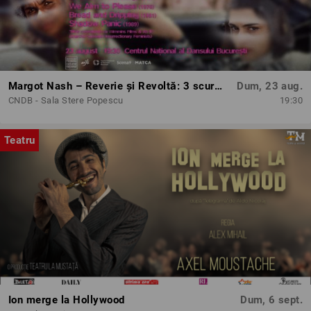
Margot Nash – Reverie și Revoltă: 3 scurtmetraje feminist-avangardiste
Dum, 23 aug.
CNDB - Sala Stere Popescu
19:30
Teatru
Ion merge la Hollywood
Dum, 6 sept.