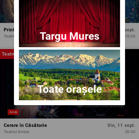
Printesele fermecate
Dum, 13 sept.
Targu Mures
Teatrul Amzei
10:00
Teatru
Toate orașele
Cerere în Căsătorie
Vin, 11 sept.
Teatrul Amzei
20:30