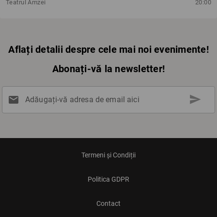
Teatrul Amzei
20:00
Aflați detalii despre cele mai noi evenimente!
Abonați-vă la newsletter!
send
mail
Adăugați-vă adresa de email aici
Termeni și Condiții
Politica GDPR
Contact