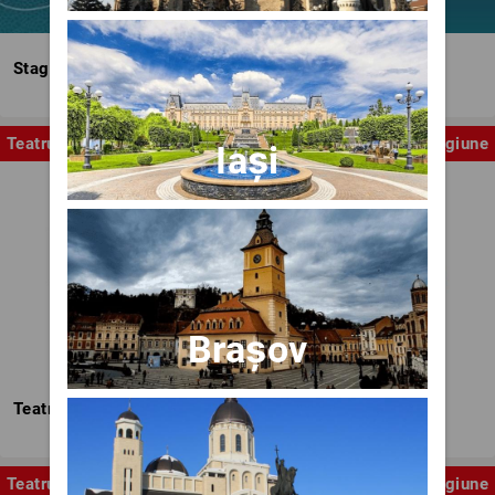
Stagiunea Estivală a Artelor Spectacolului
Teatru
Stagiune
Iași
Brașov
Teatrul Nottara
Teatru
Stagiune