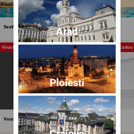
SeaWave Film & Arts Festival editia IV
Arad
Voucher
Cadou
Ploiesti
Voucher BILET.ro
Craiova