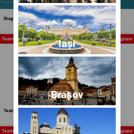
Stagiunea Estivală a Artelor Spectacolului
Teatru
Stagiune
Iași
Brașov
Teatrul Nottara
Teatru
Stagiune