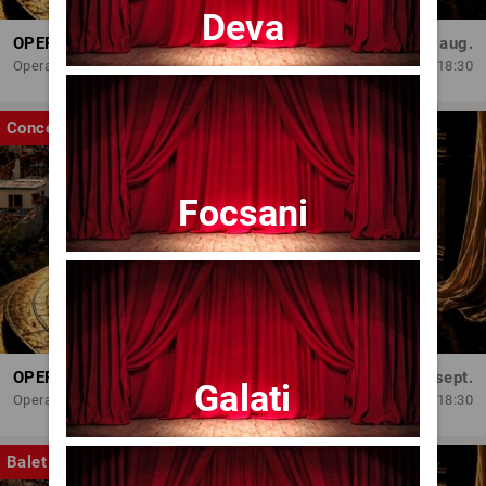
Deva
OPERA BRAȘOV ESTIVAL – ARMONII DE VARĂ - CVINTETUL VOCAL ANATOLY - CONCERT
Dum, 30 aug.
Opera Brasov
18:30
Concert
Focsani
OPERA BRAȘOV ESTIVAL – SEARĂ DE OPERĂ – CONCERT EXTRAORDINAR
Sâm, 5 sept.
Galati
Opera Brasov
18:30
Balet