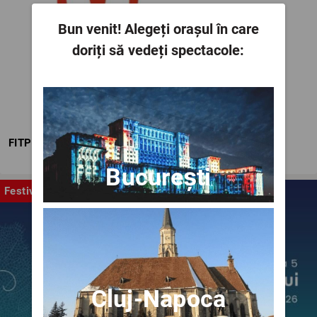
Bun venit!
Alegeți orașul în care
doriți să vedeți spectacole:
FITPTI
București
Festival
Cluj-Napoca