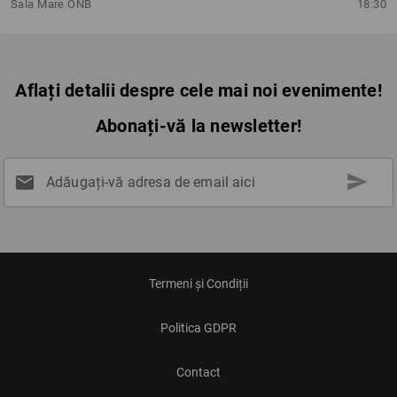
Sala Mare ONB
18:30
Aflați detalii despre cele mai noi evenimente!
Abonați-vă la newsletter!
send
mail
Adăugați-vă adresa de email aici
Termeni și Condiții
Politica GDPR
Contact