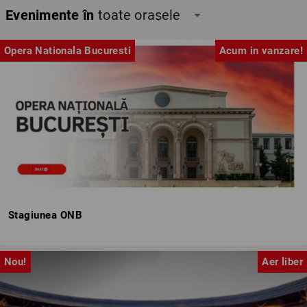
Evenimente în
toate orașele
arrow_drop_down
Opera Nationala Bucuresti
Acum in vanzare!
Stagiunea ONB
Nou!
Aer liber