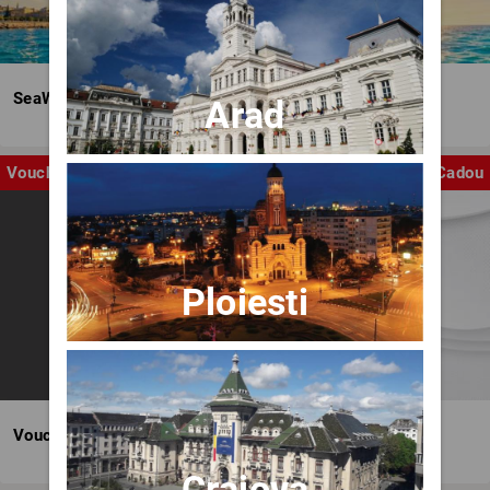
SeaWave Film & Arts Festival editia IV
Arad
Voucher
Cadou
Ploiesti
Voucher BILET.ro
Craiova