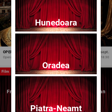
Hunedoara
OPERA BRAȘOV ESTIVAL – DANCING SUMMER - SPECTACOL DE BALET
Dum, 6 sept.
Opera Brasov
18:30
Oradea
Film
Fragmente dintr-un atelier – (regia Bogdan
Mureșanu) – AG
Piatra-Neamt