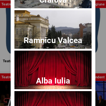
Teatrul Mic
Stagiune
Ramnicu Valcea
Teatrul Mic - Stagiunea 2025-2026
Teatru
Independent
Alba Iulia