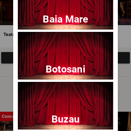
Baia Mare
Teatrul Avangardia
Afisați mai multe evenimente
Botosani
Noutăți
Buzau
Concert