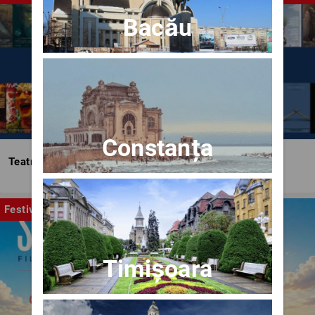
Bacău
Constanța
Teatrul Bulandra
Festival
Timișoara