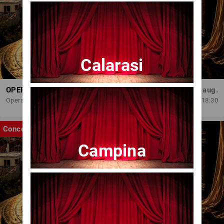
Calarasi
OPERA BRAȘOV ESTIVAL – ROMANCE & CINEMA - CONCERT
Sâm, 29 aug.
Opera Brasov
18:30
Concert
Campina