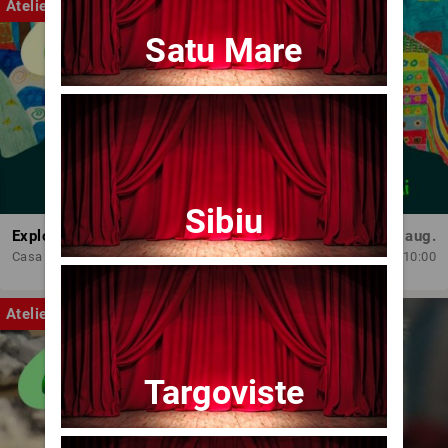
Atelier
Satu Mare
Sibiu
Exploratorii cromatici
Lun, 10 aug.
Casa de Cultura 'Mihai Ursachi' a Municipiului Iasi
10:00
Atelier
Targoviste