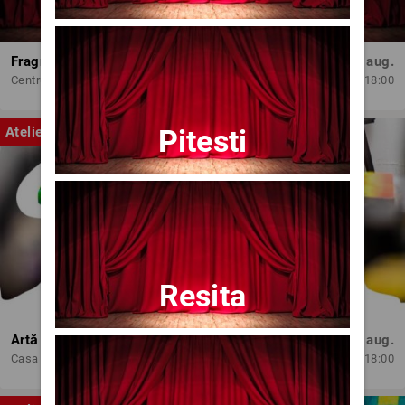
Fragmente dintr-un atelier – (regia Bogdan Mureșanu) – AG
Dum, 30 aug.
Centrul Internațional de Artă Contemporană - Baia Turcească Iași
18:00
Pitesti
Atelier
Resita
Artă și Profesionalism
Mie, 12 aug.
Casa de Cultura 'Mihai Ursachi' a Municipiului Iasi
18:00