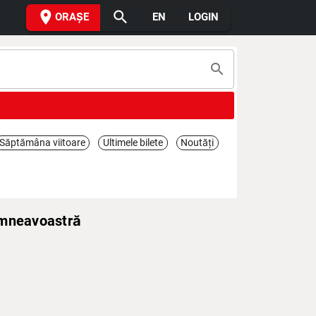
place
search
ORAȘE
EN
LOGIN
search
Săptămâna viitoare
Ultimele bilete
Noutăți
umneavoastră