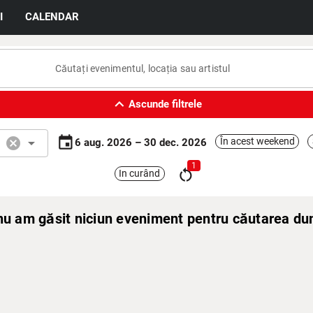
I
CALENDAR
expand_less
Ascunde filtrele
event
cancel
arrow_drop_down
În acest weekend
6 aug. 2026 – 30 dec. 2026
a
1
restart_alt
In curând
 nu am găsit niciun eveniment pentru căutarea d