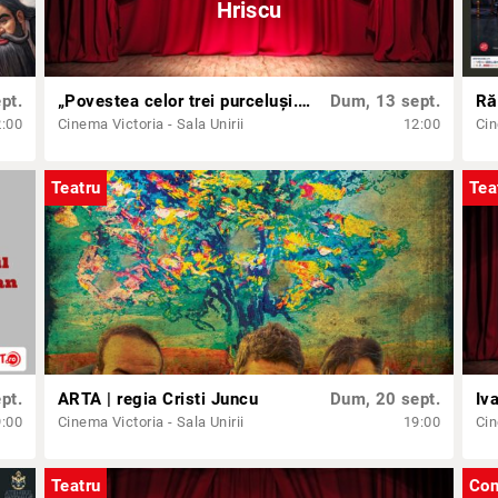
Hriscu
pt.
„Povestea celor trei purceluși...altfel”, regia Miruna Hriscu
Dum, 13 sept.
2:00
Cinema Victoria - Sala Unirii
12:00
Cin
Teatru
Tea
pt.
ARTA | regia Cristi Juncu
Dum, 20 sept.
Iv
9:00
Cinema Victoria - Sala Unirii
19:00
Cin
Teatru
Con