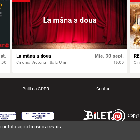
La mâna a doua
pt.
La mâna a doua
Mie, 30 sept.
9:00
Cinema Victoria - Sala Unirii
19:00
Cin
Politica GDPR
Contact
Copyr
cordul asupra folosirii acestora.