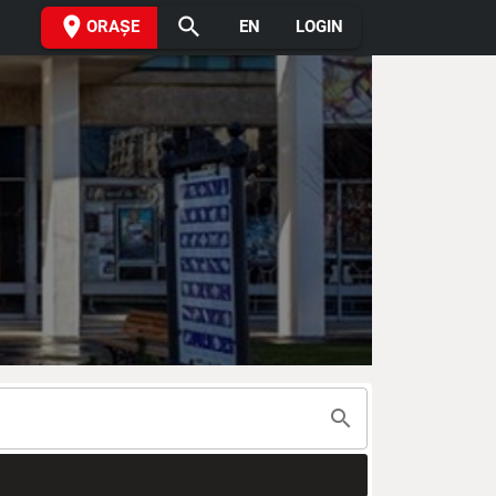
place
search
ORAȘE
EN
LOGIN
search