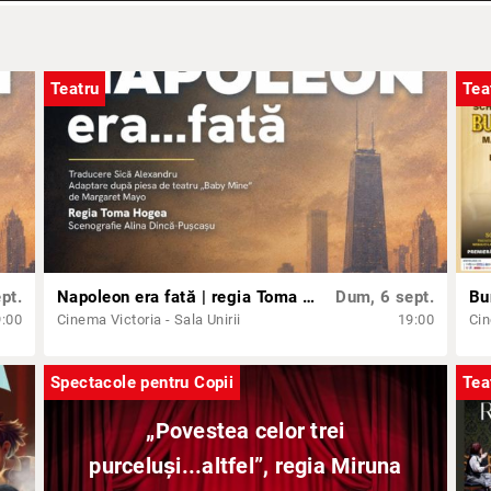
Teatru
Tea
pt.
Napoleon era fată | regia Toma Hogea, cu Marius Manole și Medeea Marinescu
Dum, 6 sept.
9:00
Cinema Victoria - Sala Unirii
19:00
Cin
Spectacole pentru Copii
Tea
„Povestea celor trei
purceluși...altfel”, regia Miruna