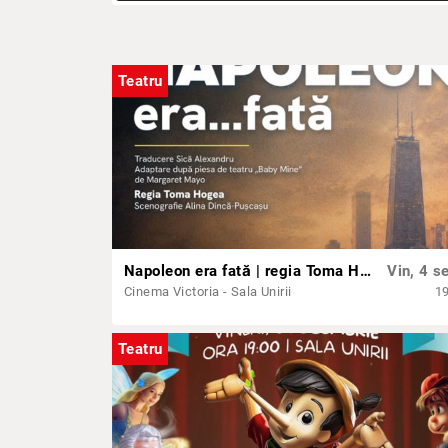
Teatru
Napoleon era fată | regia Toma Hogea, cu Marius Manole și Medeea Marinescu
Vin, 4 se
Cinema Victoria - Sala Unirii
1
Teatru