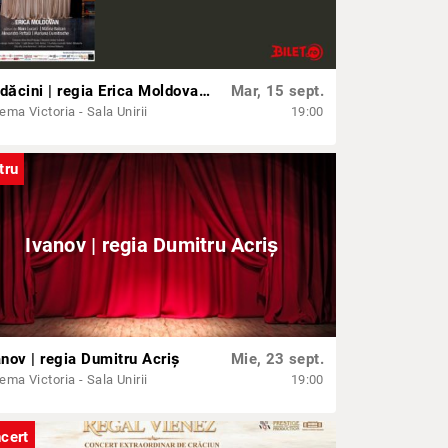
Rădăcini | regia Erica Moldovan | 16+ ANI
Mar, 15 sept.
ema Victoria - Sala Unirii
19:00
tru
Ivanov | regia Dumitru Acriș
anov | regia Dumitru Acriș
Mie, 23 sept.
ema Victoria - Sala Unirii
19:00
cert