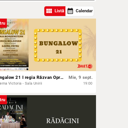
view_module
calendar_month
Listă
Calendar
tru
Bungalow 21 I regia Răzvan Oprea
Mie, 9 sept.
ema Victoria - Sala Unirii
19:00
tru