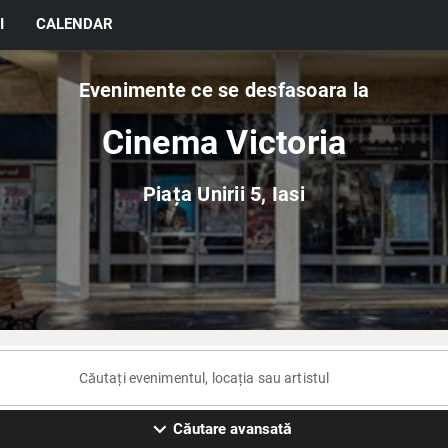
I
CALENDAR
Evenimente ce se desfasoara la
Cinema Victoria
Piața Unirii 5, Iasi
expand_more
Căutare avansată