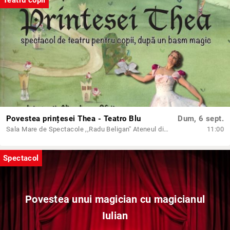
Teatru copii
Povestea prințesei Thea - Teatro Blu
Dum, 6 sept.
Sala Mare de Spectacole ,,Radu Beligan'' Ateneul din Iași
11:00
Spectacol
Povestea unui magician cu magicianul
Iulian