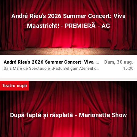
André Rieu's 2026 Summer Concert: Viva
Maastricht! - PREMIERĂ - AG
André Rieu's 2026 Summer Concert: Viva Maastricht! - PREMIERĂ - AG
Dum, 30 aug.
Sala Mare de Spectacole ,,Radu Beligan'' Ateneul din Iași
15:00
Teatru copii
După faptă și răsplată - Marionette Show