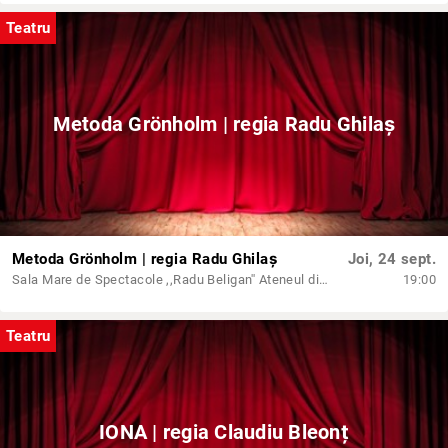
Teatru
Metoda Grönholm | regia Radu Ghilaș
Metoda Grönholm | regia Radu Ghilaș
Joi, 24 sept.
Sala Mare de Spectacole ,,Radu Beligan'' Ateneul din Iași
19:00
Teatru
IONA | regia Claudiu Bleonț