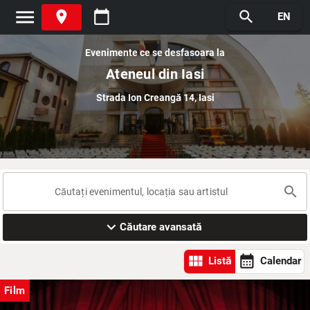
menu
place
calendar_today
search
EN
Evenimente ce se desfasoara la
Ateneul din Iasi
Strada Ion Creangă 14, Iasi
search
expand_more
Căutare avansată
view_module
calendar_month
Listă
Calendar
Film