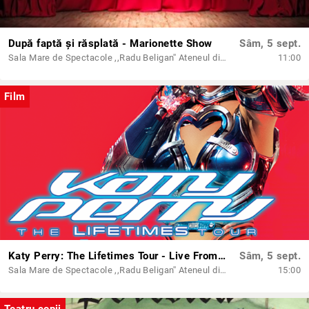
După faptă și răsplată - Marionette Show
Sâm, 5 sept.
Sala Mare de Spectacole ,,Radu Beligan'' Ateneul din Iași
11:00
Film
Katy Perry: The Lifetimes Tour - Live From Paris - (regia Paul Dugdale) - PREMIERĂ - AG
Sâm, 5 sept.
Sala Mare de Spectacole ,,Radu Beligan'' Ateneul din Iași
15:00